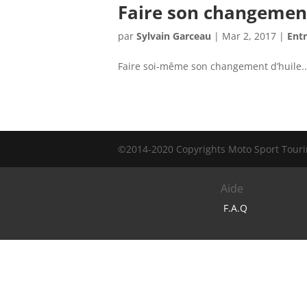
Faire son changement
par
Sylvain Garceau
|
Mar 2, 2017
|
Entr
Faire soi-même son changement d’huile..
©2014-2020 Copyrights Moto Sport Tourin
Aide
F.A.Q