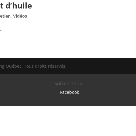
 d’huile
etien
,
Vidéos
..
g Québec, Tous droits réservés.
Suivez-nous
Facebook