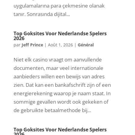
uygulamalarına para çekmesine olanak
tanır. Sonrasında dijital...
Top Goksites Voor Nederlandse Spelers
2026
par
Jeff Prince
|
Août 1, 2026
|
Général
Niet elk casino vraagt om aanvullende
documenten, maar veel internationale
aanbieders willen een bewijs van adres
zien. Dat kan een bankafschrift zijn of een
energierekening waarop je naam staat. In
sommige gevallen wordt ook gekeken of
de gebruikte betaalmethode bij...
Top Goksites Voor Nederlandse Spelers
2026