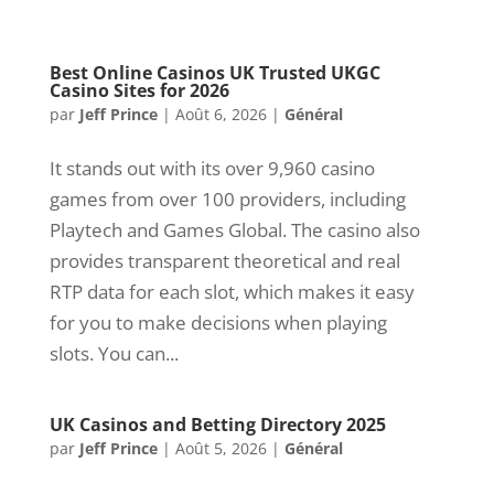
Best Online Casinos UK Trusted UKGC
Casino Sites for 2026
par
Jeff Prince
|
Août 6, 2026
|
Général
It stands out with its over 9,960 casino
games from over 100 providers, including
Playtech and Games Global. The casino also
provides transparent theoretical and real
RTP data for each slot, which makes it easy
for you to make decisions when playing
slots. You can...
UK Casinos and Betting Directory 2025
par
Jeff Prince
|
Août 5, 2026
|
Général