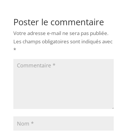
Poster le commentaire
Votre adresse e-mail ne sera pas publiée.
Les champs obligatoires sont indiqués avec
*