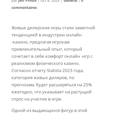
par
Jeff Prince
|
Oct 8, 2025
|
Général
|
0
commentaires
Живые дилерские игры стали заметной
тенденцией в индустрии онлайн
-казино, предлагая игрокам
привлекательный опыт, который
сочетает в себе комфорт онлайн -игр с
реализмом физического казино.
Согласно отчету Statista 2023 года,
категория живых дилеров, по
прогнозам, будет расширяться на 25%
ежегодно, что указывает на растущий
спрос на участие в игре.
Одной из выдающихся фигур в этой