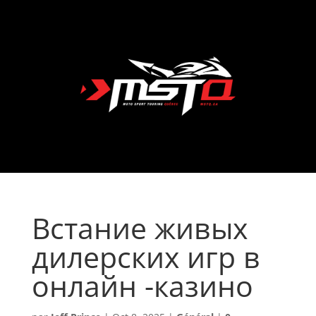
Встание живых
дилерских игр в
онлайн -казино