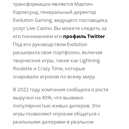
трансформации является Мартин
Карлесунд, генеральный директор
Evolution Gaming, ведущего поставщика
услуг Live Casino. Вы можете следить за
его пониманием его
​​профиль Twitter
.
Под его руководством Evolution
расширила свое портфолио, включая
творческие игры, такие как Lightning
Roulette и Crazy Time, которые
очаровали игроков по всему миру.
В 2022 году компания сообщила о росте
выручки на 40%, что вызвано
популярностью живых дилеров. Эти
игры позволяют игрокам общаться с
реальными дилерами в реальное