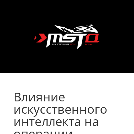
Влияние
искусственного
интеллекта на
операции