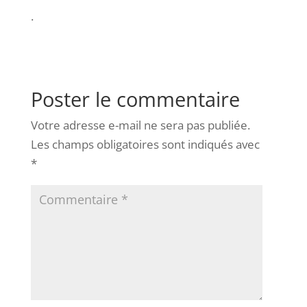
.
Poster le commentaire
Votre adresse e-mail ne sera pas publiée.
Les champs obligatoires sont indiqués avec
*