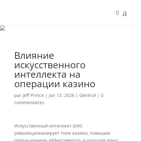
Влияние
искусственного
интеллекта на
операции казино
par
Jeff Prince
|
Jan 13, 2026
|
Général
|
0
commentaires
Искусственный интеллект (ИИ)
революционизирует поле казино, повышая
операционную эффективность и улучшая опыт