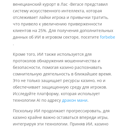
венецианский курорт в Лас -Вегасе представил
систему искусственного интеллекта, которая
отслеживает лайки игрока и привычки тратить,
что привело к увеличению приверженности
клиентов на 25%. Для получения дополнительных
данных об ИИ в игровом секторе, посетите
forbebe
.
Кроме того, ИИ также используется для
протоколов обнаружения мошенничества и
безопасности, помогая казино распознавать
сомнительную деятельность в ближайшее время.
Это не только защищает ресурсы казино, но и
обеспечивает защищенную среду для игроков.
Исследуйте платформу, которая использует
технологии AI по адресу
дракон мани
.
Поскольку ИИ продолжает прогрессировать, для
казино крайне важно оставаться впереди игры,
интегрируя эти технологии. Приняв ИИ, казино