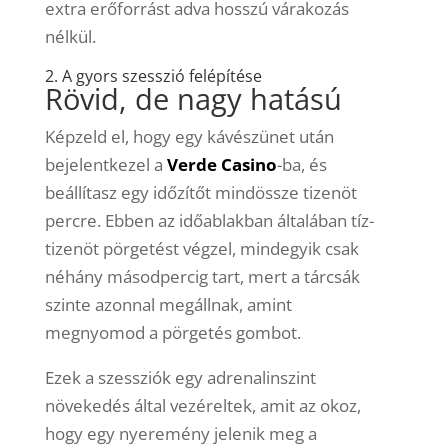
extra erőforrást adva hosszú várakozás
nélkül.
2. A gyors szesszió felépítése
Rövid, de nagy hatású
Képzeld el, hogy egy kávészünet után
bejelentkezel a
Verde Casino
-ba, és
beállítasz egy időzítőt mindössze tizenöt
percre. Ebben az időablakban általában tíz-
tizenöt pörgetést végzel, mindegyik csak
néhány másodpercig tart, mert a tárcsák
szinte azonnal megállnak, amint
megnyomod a pörgetés gombot.
Ezek a szessziók egy adrenalinszint
növekedés által vezéreltek, amit az okoz,
hogy egy nyeremény jelenik meg a