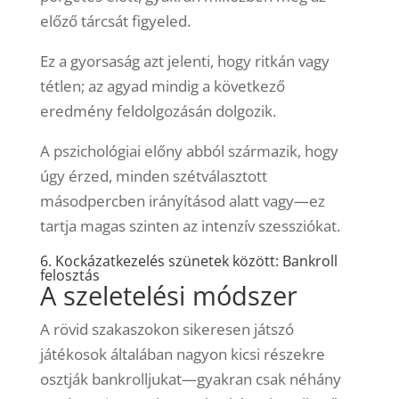
előző tárcsát figyeled.
Ez a gyorsaság azt jelenti, hogy ritkán vagy
tétlen; az agyad mindig a következő
eredmény feldolgozásán dolgozik.
A pszichológiai előny abból származik, hogy
úgy érzed, minden szétválasztott
másodpercben irányításod alatt vagy—ez
tartja magas szinten az intenzív szessziókat.
6. Kockázatkezelés szünetek között: Bankroll
felosztás
A szeletelési módszer
A rövid szakaszokon sikeresen játszó
játékosok általában nagyon kicsi részekre
osztják bankrolljukat—gyakran csak néhány