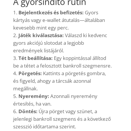
A gyorsindító rutin
Bejelentkezés és befizetés:
Gyors
kártyás vagy e‑wallet átutalás—általában
kevesebb mint egy perc.
Játék kiválasztása:
Válaszd ki kedvenc
gyors akciójú slotodat a legjobb
eredmények listájáról.
Tét beállítása:
Egy koppintással állítod
be a tétet a felosztott bankroll szegmensre.
Pörgetés:
Kattints a pörgetés gombra,
és figyeld, ahogy a tárcsák azonnal
megállnak.
Nyeremény:
Azonnali nyeremény
értesítés, ha van.
Döntés:
Újra pörget vagy szünet, a
jelenlegi bankroll szegmens és a következő
szesszió időtartama szerint.