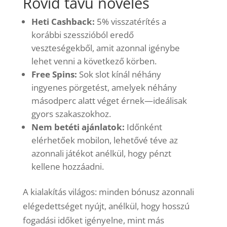
Rövid távú növelés
Heti Cashback:
5% visszatérítés a
korábbi szesszióból eredő
veszteségekből, amit azonnal igénybe
lehet venni a következő körben.
Free Spins:
Sok slot kínál néhány
ingyenes pörgetést, amelyek néhány
másodperc alatt véget érnek—ideálisak
gyors szakaszokhoz.
Nem betéti ajánlatok:
Időnként
elérhetőek mobilon, lehetővé téve az
azonnali játékot anélkül, hogy pénzt
kellene hozzáadni.
A kialakítás világos: minden bónusz azonnali
elégedettséget nyújt, anélkül, hogy hosszú
fogadási időket igényelne, mint más