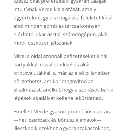
szessziókat preferálnak, gyakran találják
intuitívnak Verde kialakítását, amely
egyértelmű, gyors reagálású felületet kínál,
ahol minden gomb és tárcsa könnyen
elérhető, akár asztali számítógépen, akár
mobil eszközön játszanak.
Mivel a oldal azonnali befizetéseket kínál
kártyákkal, e‑wallet-ekkel és akár
kriptovalutákkal is, már az első pillanatban
pörgethetsz, amikor megnyitod az
alkalmazást, anélkül, hogy a szokásos banki
lépések akadályát kellene leküzdened.
Emellett Verde gyakori promóciós naptára
—heti cashback és bónusz ajánlatok—
illeszkedik ezekhez a gyors szakaszokhoz,