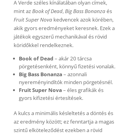
A Verde széles kínálatában olyan címek,
mint az
Book of Dead
,
Big Bass Bonanza
és
Fruit Super Nova
kedvencek azok körében,
akik gyors eredményeket keresnek. Ezek a
játékok egyszerű mechanikával és rövid
köridőkkel rendelkeznek.
Book of Dead
– akár 20 tárcsa
pörgetésenként, könnyű fizetési vonalak.
Big Bass Bonanza
– azonnali
nyereményindítók minden pörgetésnél.
Fruit Super Nova
– éles grafikák és
gyors kifizetési értesítések.
A kulcs a minimális késleltetés a döntés és
az eredmény között; ez fenntartja a magas
szintű elköteleződést ezekben a rövid