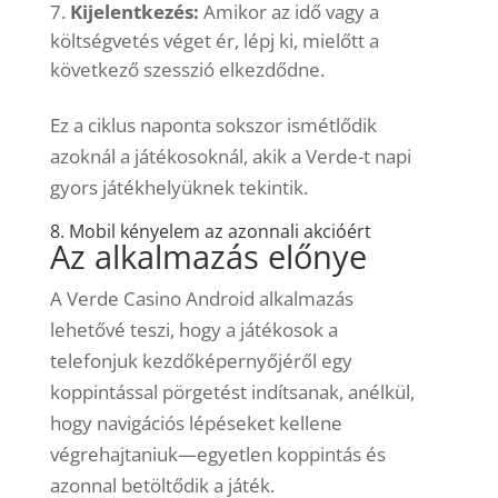
Kijelentkezés:
Amikor az idő vagy a
költségvetés véget ér, lépj ki, mielőtt a
következő szesszió elkezdődne.
Ez a ciklus naponta sokszor ismétlődik
azoknál a játékosoknál, akik a Verde-t napi
gyors játékhelyüknek tekintik.
8. Mobil kényelem az azonnali akcióért
Az alkalmazás előnye
A Verde Casino Android alkalmazás
lehetővé teszi, hogy a játékosok a
telefonjuk kezdőképernyőjéről egy
koppintással pörgetést indítsanak, anélkül,
hogy navigációs lépéseket kellene
végrehajtaniuk—egyetlen koppintás és
azonnal betöltődik a játék.