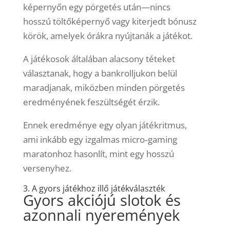
képernyőn egy pörgetés után—nincs
hosszú töltőképernyő vagy kiterjedt bónusz
körök, amelyek órákra nyújtanák a játékot.
A játékosok általában alacsony téteket
választanak, hogy a bankrolljukon belül
maradjanak, miközben minden pörgetés
eredményének feszültségét érzik.
Ennek eredménye egy olyan játékritmus,
ami inkább egy izgalmas micro‑gaming
maratonhoz hasonlít, mint egy hosszú
versenyhez.
3. A gyors játékhoz illő játékválaszték
Gyors akciójú slotok és
azonnali nyeremények