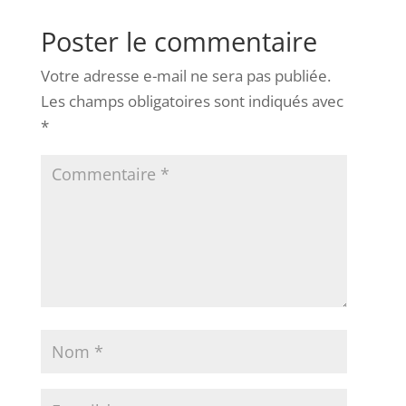
Poster le commentaire
Votre adresse e-mail ne sera pas publiée.
Les champs obligatoires sont indiqués avec
*