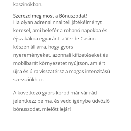
kaszinókban.
Szerezd meg most a Bónuszodat!
Ha olyan adrenalinnal teli játékélményt
keresel, ami belefér a rohanó napokba és
éjszakákba egyaránt, a Verde Casino
készen áll arra, hogy gyors
nyereményeket, azonnali kifizetéseket és
mobilbarát környezetet nyújtson, amiért
újra és újra visszatérsz a magas intenzitású
szessziókhoz.
A következő gyors köröd már vár rád—
jelentkezz be ma, és vedd igénybe üdvözlő
bónuszodat, mielőtt lejár!