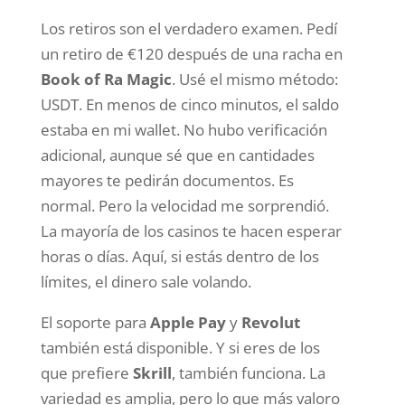
Los retiros son el verdadero examen. Pedí
un retiro de €120 después de una racha en
Book of Ra Magic
. Usé el mismo método:
USDT. En menos de cinco minutos, el saldo
estaba en mi wallet. No hubo verificación
adicional, aunque sé que en cantidades
mayores te pedirán documentos. Es
normal. Pero la velocidad me sorprendió.
La mayoría de los casinos te hacen esperar
horas o días. Aquí, si estás dentro de los
límites, el dinero sale volando.
El soporte para
Apple Pay
y
Revolut
también está disponible. Y si eres de los
que prefiere
Skrill
, también funciona. La
variedad es amplia, pero lo que más valoro