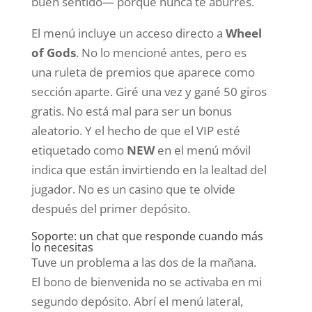
buen sentido— porque nunca te aburres.
El menú incluye un acceso directo a
Wheel
of Gods
. No lo mencioné antes, pero es
una ruleta de premios que aparece como
sección aparte. Giré una vez y gané 50 giros
gratis. No está mal para ser un bonus
aleatorio. Y el hecho de que el VIP esté
etiquetado como
NEW
en el menú móvil
indica que están invirtiendo en la lealtad del
jugador. No es un casino que te olvide
después del primer depósito.
Soporte: un chat que responde cuando más
lo necesitas
Tuve un problema a las dos de la mañana.
El bono de bienvenida no se activaba en mi
segundo depósito. Abrí el menú lateral,