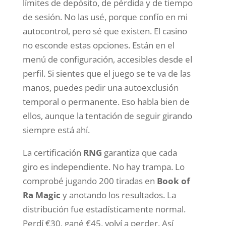
límites de depósito, de pérdida y de tiempo
de sesión. No las usé, porque confío en mi
autocontrol, pero sé que existen. El casino
no esconde estas opciones. Están en el
menú de configuración, accesibles desde el
perfil. Si sientes que el juego se te va de las
manos, puedes pedir una autoexclusión
temporal o permanente. Eso habla bien de
ellos, aunque la tentación de seguir girando
siempre está ahí.
La certificación
RNG
garantiza que cada
giro es independiente. No hay trampa. Lo
comprobé jugando 200 tiradas en
Book of
Ra Magic
y anotando los resultados. La
distribución fue estadísticamente normal.
Perdí €30, gané €45, volví a perder. Así