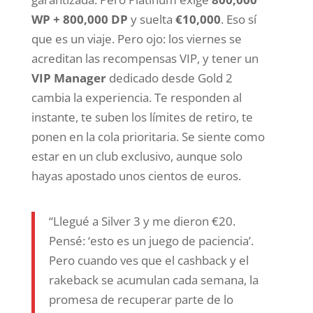
WP + 800,000 DP
y suelta
€10,000
. Eso sí
que es un viaje. Pero ojo: los viernes se
acreditan las recompensas VIP, y tener un
VIP Manager
dedicado desde Gold 2
cambia la experiencia. Te responden al
instante, te suben los límites de retiro, te
ponen en la cola prioritaria. Se siente como
estar en un club exclusivo, aunque solo
hayas apostado unos cientos de euros.
“Llegué a Silver 3 y me dieron €20.
Pensé: ‘esto es un juego de paciencia’.
Pero cuando ves que el cashback y el
rakeback se acumulan cada semana, la
promesa de recuperar parte de lo