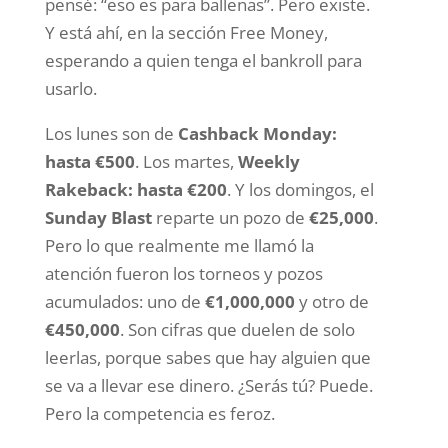
pensé: “eso es para ballenas”. Pero existe.
Y está ahí, en la sección Free Money,
esperando a quien tenga el bankroll para
usarlo.
Los lunes son de
Cashback Monday:
hasta €500
. Los martes,
Weekly
Rakeback: hasta €200
. Y los domingos, el
Sunday Blast
reparte un pozo de
€25,000
.
Pero lo que realmente me llamó la
atención fueron los torneos y pozos
acumulados: uno de
€1,000,000
y otro de
€450,000
. Son cifras que duelen de solo
leerlas, porque sabes que hay alguien que
se va a llevar ese dinero. ¿Serás tú? Puede.
Pero la competencia es feroz.