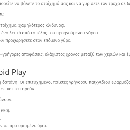
ορείτε να βάλετε το στοίχημά σας και να γυρίσετε τον τροχό σε 
ι:
 στοίχημα (χαμηλότερος κίνδυνος).
 ένα λεπτό από το τέλος του προηγούμενου γύρου.
ριν προχωρήσετε στον επόμενο γύρο.
ή—γρήγορες αποφάσεις, ελάχιστος χρόνος μεταξύ των χεριών και 
pid Play
 δαπάνη. Οι επιτυχημένοι παίκτες γρήγορου παιχνιδιού εφαρμόζ
rst και τα τηρούν.
άνουν:
€50).
.
ν σε προ-ορισμένο όριο.