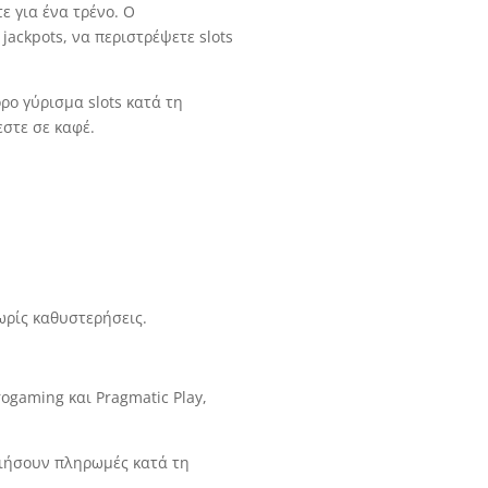
ε για ένα τρένο. Ο
jackpots, να περιστρέψετε slots
ρο γύρισμα slots κατά τη
εστε σε καφέ.
ωρίς καθυστερήσεις.
rogaming και Pragmatic Play,
οιήσουν πληρωμές κατά τη