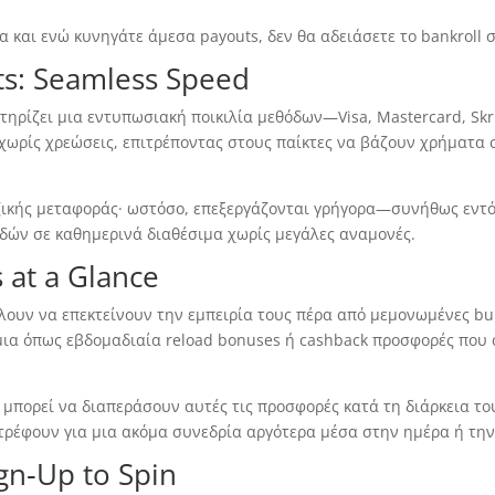
α και ενώ κυνηγάτε άμεσα payouts, δεν θα αδειάσετε το bankroll 
ts: Seamless Speed
ρίζει μια εντυπωσιακή ποικιλία μεθόδων—Visa, Mastercard, Skrill
ι χωρίς χρεώσεις, επιτρέποντας στους παίκτες να βάζουν χρήματα
ζικής μεταφοράς· ωστόσο, επεξεργάζονται γρήγορα—συνήθως εντ
δών σε καθημερινά διαθέσιμα χωρίς μεγάλες αναμονές.
 at a Glance
θέλουν να επεκτείνουν την εμπειρία τους πέρα από μεμονωμένες bur
ια όπως εβδομαδιαία reload bonuses ή cashback προσφορές που
 μπορεί να διαπεράσουν αυτές τις προσφορές κατά τη διάρκεια το
τρέφουν για μια ακόμα συνεδρία αργότερα μέσα στην ημέρα ή τη
gn‑Up to Spin