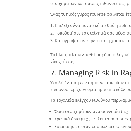
στοιχημάτων και σαφείς πιθανότητες, μπ
Ένας τυπικός γύρος roulette φαίνεται έτσ
Επιλέξτε ένα μοναδικό αριθμό ή split
Τοποθετήστε το στοίχημά σας μέσα σε
Καταγράψτε αν κερδίσατε ή χάσατε π
Το blackjack ακολουθεί παρόμοια λογικ
νίκης–ήττας.
7. Managing Risk in Ra
Υψηλή ένταση δεν σημαίνει απερίσκεπτη
κινδύνου: ορίζουν όρια πριν από κάθε bu
Τα εργαλεία ελέγχου κινδύνου περιλαμβ
Όρια στοιχημάτων ανά συνεδρία (π.χ., 
Χρονικά όρια (π.χ., 15 λεπτά ανά burst)
Ειδοποιήσεις όταν οι απώλειες φτάνου