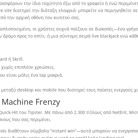
προσφέρουν την ίδια ταχύτητα έξω από το γραφείο ή ενώ περιμένετ
site διατηρεί την διάταξη ελαφριά· μπορείτε να περιηγηθείτε σε 
πό την αρχική οθόνη του κινητού σας.
ο απλοποιημένη, οι χρήστες συχνά παίζουν σε διακοπές—ένα γρήγο
ν δρόμο προς το σπίτι, ή μια σύντομη σειρά live blackjack ενώ κάθ
rd ή Skrill.
χωρίς επιπλέον χρεώσεις.
που είναι μόλις ένα tap μακριά.
εταξύ desktop και mobile που διατηρεί τους παίκτες ενεργούς χ
t Machine Frenzy
 Quick‑Hit του Tipster. Με πάνω από 2.300 τίτλους από NetEnt, Mic
νους που σας περιμένει.
lots διαθέτουν σύμβολα “instant win”—αυτά μπορούν να ενεργοπ
έσουν δωρεάν spins αμέσως μετά το κατάλληλο landing reel.