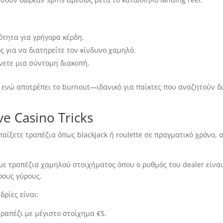
ότητα για γρήγορα κέρδη.
ς για να διατηρείτε τον κίνδυνο χαμηλό.
νετε μια σύντομη διακοπή.
ό ενώ αποτρέπει το burnout—ιδανικό για παίκτες που αναζητούν 
ive Casino Tricks
α παίξετε τραπέζια όπως blackjack ή roulette σε πραγματικό χρόνο,
τε με τραπέζια χαμηλού στοιχήματος όπου ο ρυθμός του dealer είν
ρους γύρους.
δρίες είναι:
τραπέζι με μέγιστο στοίχημα €5.