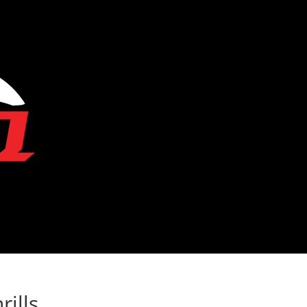
rills