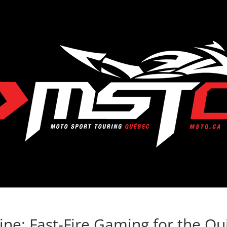
ne: Fast‑Fire Gaming for the Qui