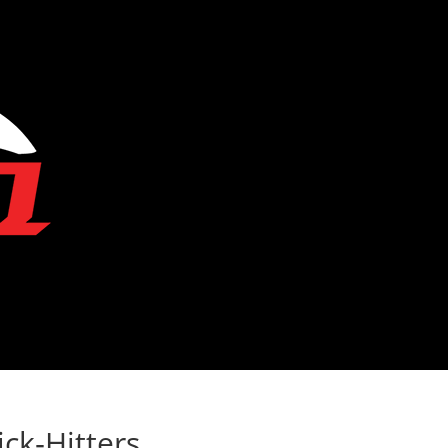
ck‑Hitters