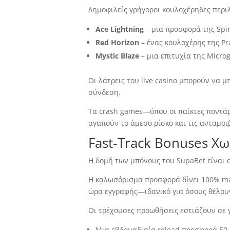
Δημοφιλείς γρήγοροι κουλοχέρηδες περ
Ace Lightning
– μια προσφορά της Spi
Red Horizon
– ένας κουλοχέρης της Pr
Mystic Blaze
– μια επιτυχία της Micro
Οι λάτρεις του live casino μπορούν να μ
σύνδεση.
Τα crash games—όπου οι παίκτες ποντάρ
αγαπούν το άμεσο ρίσκο και τις ανταμοι
Fast‑Track Bonuses Χ
Η δομή των μπόνους του SupaBet είναι 
Η καλωσόρισμα προσφορά δίνει 100% ma
ώρα εγγραφής—ιδανικό για όσους θέλουν
Οι τρέχουσες προωθήσεις εστιάζουν σε 
Μια εβδομαδιαία reload προσφορά 50 