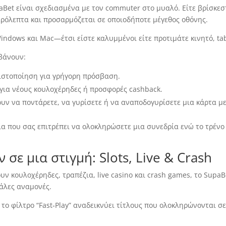
Bet είναι σχεδιασμένα με τον commuter στο μυαλό. Είτε βρίσκεστ
ερόλεπτα και προσαρμόζεται σε οποιοδήποτε μέγεθος οθόνης.
ndows και Mac—έτσι είστε καλυμμένοι είτε προτιμάτε κινητό, tabl
βάνουν:
ιστοποίηση για γρήγορη πρόσβαση.
ν για νέους κουλοχέρηδες ή προσφορές cashback.
υν να ποντάρετε, να γυρίσετε ή να αναποδογυρίσετε μια κάρτα μ
α που σας επιτρέπει να ολοκληρώσετε μια συνεδρία ενώ το τρένο
σε μια στιγμή: Slots, Live & Crash
ν κουλοχέρηδες, τραπέζια, live casino και crash games, το SupaB
γάλες αναμονές.
 το φίλτρο “Fast‑Play” αναδεικνύει τίτλους που ολοκληρώνονται σ