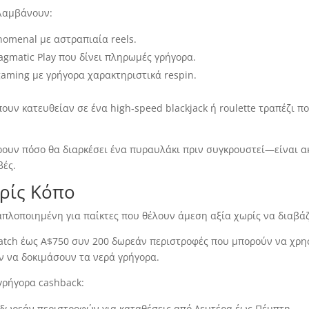
ιλαμβάνουν:
nomenal με αστραπιαία reels.
agmatic Play που δίνει πληρωμές γρήγορα.
gaming με γρήγορα χαρακτηριστικά respin.
πουν κατευθείαν σε ένα high‑speed blackjack ή roulette τραπέζι π
ουν πόσο θα διαρκέσει ένα πυραυλάκι πριν συγκρουστεί—είναι α
βές.
ωρίς Κόπο
απλοποιημένη για παίκτες που θέλουν άμεση αξία χωρίς να διαβά
tch έως A$750 συν 200 δωρεάν περιστροφές που μπορούν να χρ
 να δοκιμάσουν τα νερά γρήγορα.
γρήγορα cashback:
δωρεάν περιστροφών για καταθέσεις από Δευτέρα έως Πέμπτη.