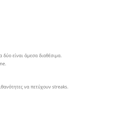
 δύο είναι άμεσα διαθέσιμα.
me.
ιθανότητες να πετύχουν streaks.