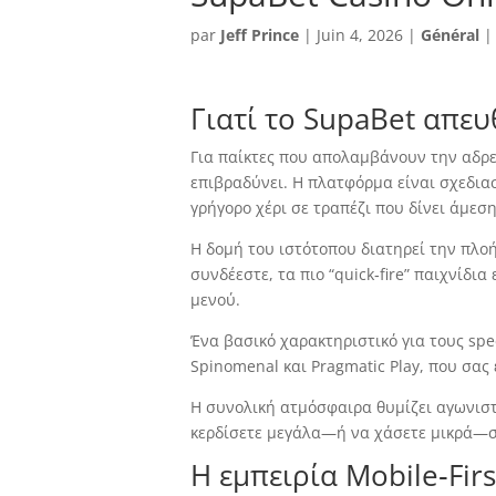
par
Jeff Prince
|
Juin 4, 2026
|
Général
Γιατί το SupaBet απευ
Για παίκτες που απολαμβάνουν την αδρε
επιβραδύνει. Η πλατφόρμα είναι σχεδια
γρήγορο χέρι σε τραπέζι που δίνει άμε
Η δομή του ιστότοπου διατηρεί την πλ
συνδέεστε, τα πιο “quick‑fire” παιχνίδ
μενού.
Ένα βασικό χαρακτηριστικό για τους spe
Spinomenal και Pragmatic Play, που σας
Η συνολική ατμόσφαιρα θυμίζει αγωνιστι
κερδίσετε μεγάλα—ή να χάσετε μικρά—σ
Η εμπειρία Mobile‑Fir