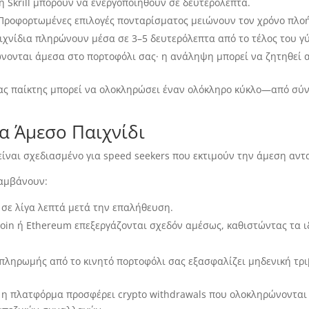
ή Skrill μπορούν να ενεργοποιηθούν σε δευτερόλεπτα.
ροφορτωμένες επιλογές πονταρίσματος μειώνουν τον χρόνο πλοή
χνίδια πληρώνουν μέσα σε 3–5 δευτερόλεπτα από το τέλος του γ
νονται άμεσα στο πορτοφόλι σας· η ανάληψη μπορεί να ζητηθεί α
ένας παίκτης μπορεί να ολοκληρώσει έναν ολόκληρο κύκλο—από σ
α Άμεσο Παιχνίδι
είναι σχεδιασμένο για speed seekers που εκτιμούν την άμεση αντ
λαμβάνουν:
σε λίγα λεπτά μετά την επαλήθευση.
coin ή Ethereum επεξεργάζονται σχεδόν αμέσως, καθιστώντας τα ιδ
ληρωμής από το κινητό πορτοφόλι σας εξασφαλίζει μηδενική τρι
, η πλατφόρμα προσφέρει crypto withdrawals που ολοκληρώνονται