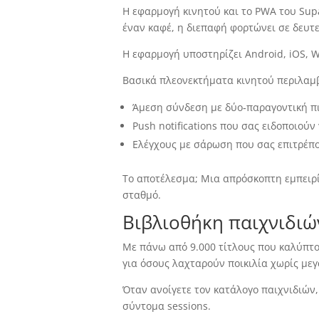
Η εφαρμογή κινητού και το PWA του Supa
έναν καφέ, η διεπαφή φορτώνει σε δευτ
Η εφαρμογή υποστηρίζει Android, iOS, Wi
Βασικά πλεονεκτήματα κινητού περιλαμ
Άμεση σύνδεση με δύο‑παραγοντική π
Push notifications που σας ειδοποιού
Ελέγχους με σάρωση που σας επιτρέπο
Το αποτέλεσμα; Μια απρόσκοπτη εμπειρί
σταθμό.
Βιβλιοθήκη παιχνιδιών 
Με πάνω από 9.000 τίτλους που καλύπτου
για όσους λαχταρούν ποικιλία χωρίς με
Όταν ανοίγετε τον κατάλογο παιχνιδιών,
σύντομα sessions.