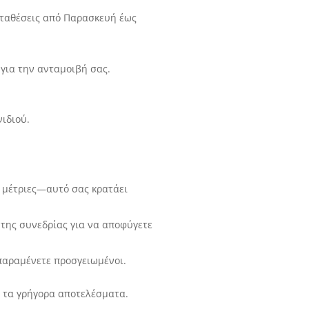
αταθέσεις από Παρασκευή έως
 για την ανταμοιβή σας.
ιδιού.
ά μέτριες—αυτό σας κρατάει
 της συνεδρίας για να αποφύγετε
παραμένετε προσγειωμένοι.
ό τα γρήγορα αποτελέσματα.