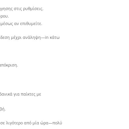
γησης στις ρυθμίσεις.
ύρου.
μέσως αν επιθυμείτε.
ύνδεση μέχρι ανάληψη—in κάτω
απόκριση.
ανικά για παίκτες με
βή.
 σε λιγότερο από μία ώρα—πολύ