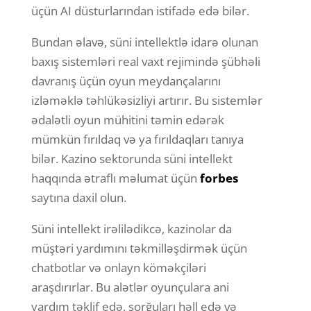
üçün AI düsturlarından istifadə edə bilər.
Bundan əlavə, süni intellektlə idarə olunan
baxış sistemləri real vaxt rejimində şübhəli
davranış üçün oyun meydançalarını
izləməklə təhlükəsizliyi artırır. Bu sistemlər
ədalətli oyun mühitini təmin edərək
mümkün fırıldaq və ya fırıldaqları tanıya
bilər. Kazino sektorunda süni intellekt
haqqında ətraflı məlumat üçün
forbes
saytına daxil olun.
Süni intellekt irəlilədikcə, kazinolar da
müştəri yardımını təkmilləşdirmək üçün
chatbotlar və onlayn köməkçiləri
araşdırırlar. Bu alətlər oyunçulara ani
yardım təklif edə, sorğuları həll edə və