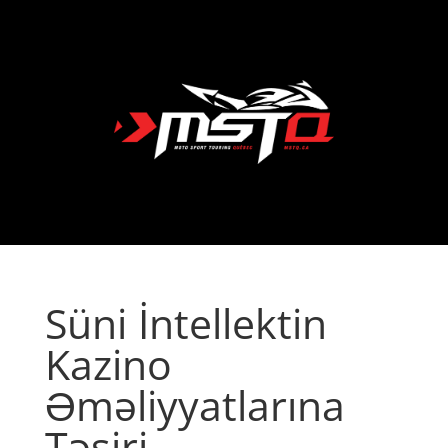
Süni İntellektin
Kazino
Əməliyyatlarına
Təsiri