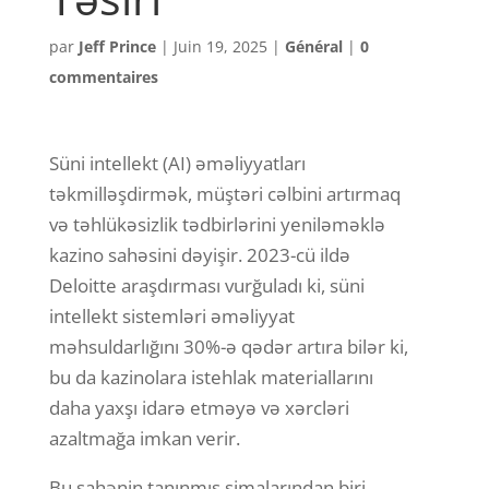
par
Jeff Prince
|
Juin 19, 2025
|
Général
|
0
commentaires
Süni intellekt (AI) əməliyyatları
təkmilləşdirmək, müştəri cəlbini artırmaq
və təhlükəsizlik tədbirlərini yeniləməklə
kazino sahəsini dəyişir. 2023-cü ildə
Deloitte araşdırması vurğuladı ki, süni
intellekt sistemləri əməliyyat
məhsuldarlığını 30%-ə qədər artıra bilər ki,
bu da kazinolara istehlak materiallarını
daha yaxşı idarə etməyə və xərcləri
azaltmağa imkan verir.
Bu sahənin tanınmış simalarından biri