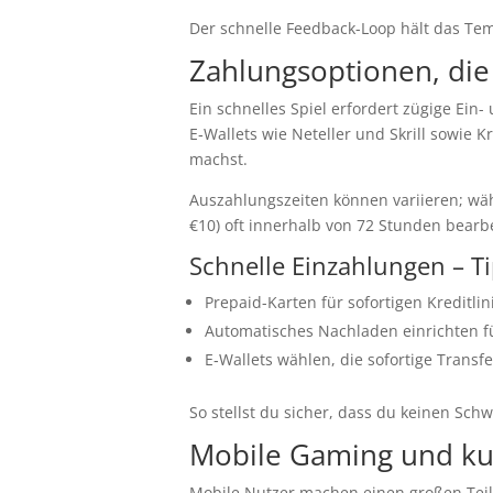
Der schnelle Feedback-Loop hält das Temp
Zahlungsoptionen, die 
Ein schnelles Spiel erfordert zügige Ei
E‑Wallets wie Neteller und Skrill sowie
machst.
Auszahlungszeiten können variieren; wä
€10) oft innerhalb von 72 Stunden bearbe
Schnelle Einzahlungen – T
Prepaid-Karten für sofortigen Kreditl
Automatisches Nachladen einrichten fü
E‑Wallets wählen, die sofortige Transf
So stellst du sicher, dass du keinen Sch
Mobile Gaming und ku
Mobile Nutzer machen einen großen Teil