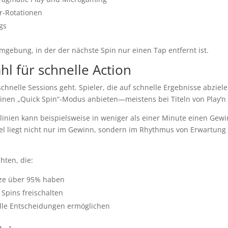
er-Rotationen
gs
mgebung, in der der nächste Spin nur einen Tap entfernt ist.
hl für schnelle Action
schnelle Sessions geht. Spieler, die auf schnelle Ergebnisse abziel
 einen „Quick Spin“-Modus anbieten—meistens bei Titeln von Play’
nlinien kann beispielsweise in weniger als einer Minute einen Gew
tzel liegt nicht nur im Gewinn, sondern im Rhythmus von Erwartung
hten, die:
tze über 95% haben
 Spins freischalten
nelle Entscheidungen ermöglichen