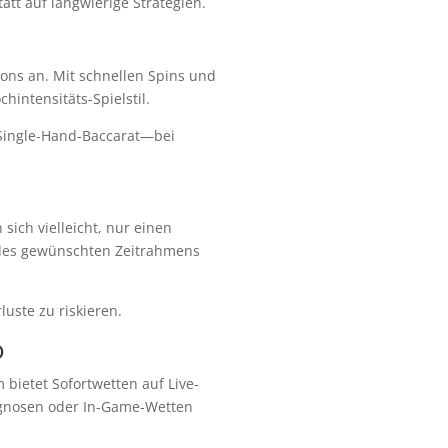
att auf langwierige Strategien.
ions an. Mit schnellen Spins und
intensitäts-Spielstil.
 Single-Hand-Baccarat—bei
 sich vielleicht, nur einen
b des gewünschten Zeitrahmens
uste zu riskieren.
o
 bietet Sofortwetten auf Live-
ognosen oder In-Game-Wetten