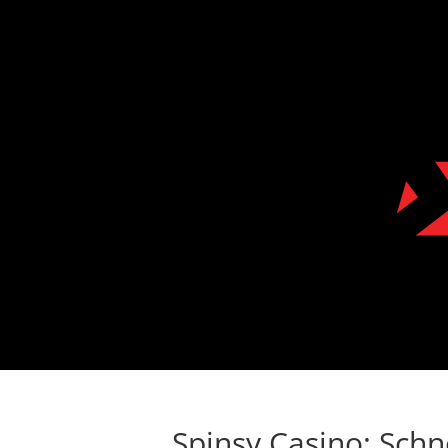
Spinsy Casino: Sch