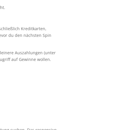
ht.
hließlich Kreditkarten,
bevor du den nächsten Spin
leinere Auszahlungen (unter
ugriff auf Gewinne wollen.
ltung suchen. Das responsive