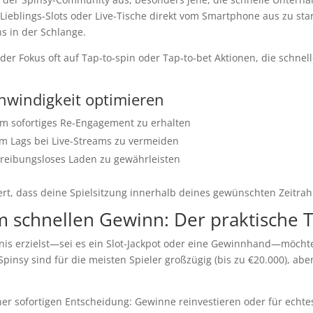
 Lieblings-Slots oder Live-Tische direkt vom Smartphone aus zu
s in der Schlange.
 der Fokus oft auf Tap‑to‑spin oder Tap‑to‑bet Aktionen, die schne
hwindigkeit optimieren
um sofortiges Re-Engagement zu erhalten
 Lags bei Live-Streams zu vermeiden
reibungsloses Laden zu gewährleisten
ert, dass deine Spielsitzung innerhalb deines gewünschten Zeitra
 schnellen Gewinn: Der praktische T
nis erzielst—sei es ein Slot-Jackpot oder eine Gewinnhand—möchte
pinsy sind für die meisten Spieler großzügig (bis zu €20.000), ab
iner sofortigen Entscheidung: Gewinne reinvestieren oder für echt