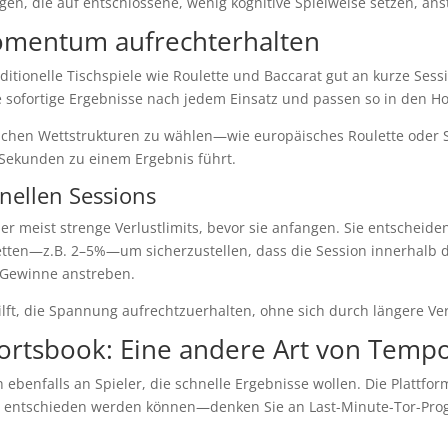
n, die auf entschlossene, wenig kognitive Spielweise setzen, anst
Momentum aufrechterhalten
itionelle Tischspiele wie Roulette und Baccarat gut an kurze Sess
sofortige Ergebnisse nach jedem Einsatz und passen so in den Hoch
infachen Wettstrukturen zu wählen—wie europäisches Roulette oder
Sekunden zu einem Ergebnis führt.
nellen Sessions
ler meist strenge Verlustlimits, bevor sie anfangen. Sie entscheiden
 wetten—z.B. 2–5%—um sicherzustellen, dass die Session innerhal
e Gewinne anstreben.
lft, die Spannung aufrechtzuerhalten, ohne sich durch längere Verl
ortsbook: Eine andere Art von Temp
 ebenfalls an Spieler, die schnelle Ergebnisse wollen. Die Plattform
en entschieden werden können—denken Sie an Last-Minute-Tor-Pr