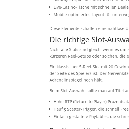
Live-Casino-Tische mit schnellen Deal
Mobile-optimiertes Layout für unterwe
Diese Elemente schaffen eine nahtlose U
Die richtige Slot-Auswa
Nicht alle Slots sind gleich, wenn es um 
kürzeren Reel-Setups oder solchen, die
Ein klassischer 5‑Reel-Slot mit 20 Gewin
der Seite des Spielers ist. Der Nervenki
Adrenalinspiegel hoch hält.
Beim Slot-Auswahl sollte man auf Titel ac
Hohe RTP (Return to Player) Prozentsä
Häufig Scatter-Trigger, die schnell Free
Einfach gestaltete Paytables, die sch