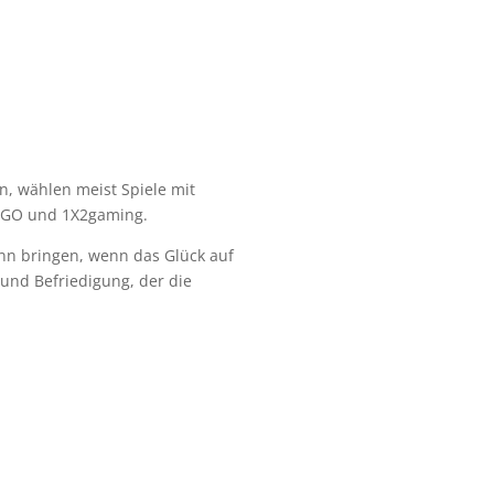
en, wählen meist Spiele mit
n GO und 1X2gaming.
inn bringen, wenn das Glück auf
 und Befriedigung, der die