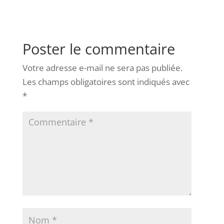
Poster le commentaire
Votre adresse e-mail ne sera pas publiée.
Les champs obligatoires sont indiqués avec
*