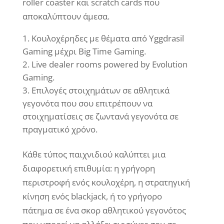
roller coaster και scratch cards που
αποκαλύπτουν άμεσα.
Κουλοχέρηδες με θέματα από Yggdrasil
Gaming μέχρι Big Time Gaming.
Live dealer rooms powered by Evolution
Gaming.
Επιλογές στοιχημάτων σε αθλητικά
γεγονότα που σου επιτρέπουν να
στοιχηματίσεις σε ζωντανά γεγονότα σε
πραγματικό χρόνο.
Κάθε τύπος παιχνιδιού καλύπτει μια
διαφορετική επιθυμία: η γρήγορη
περιστροφή ενός κουλοχέρη, η στρατηγική
κίνηση ενός blackjack, ή το γρήγορο
πάτημα σε ένα σκορ αθλητικού γεγονότος