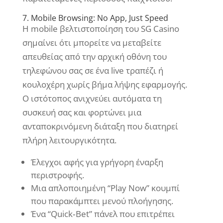
7. Mobile Browsing: No App, Just Speed
Η mobile βελτιστοποίηση του SG Casino
σημαίνει ότι μπορείτε να μεταβείτε
απευθείας από την αρχική οθόνη του
τηλεφώνου σας σε ένα live τραπέζι ή
κουλοχέρη χωρίς βήμα λήψης εφαρμογής.
Ο ιστότοπος ανιχνεύει αυτόματα τη
συσκευή σας και φορτώνει μια
ανταποκρινόμενη διάταξη που διατηρεί
πλήρη λειτουργικότητα.
Έλεγχοι αφής για γρήγορη έναρξη
περιστροφής.
Μια απλοποιημένη “Play Now” κουμπί
που παρακάμπτει μενού πλοήγησης.
Ένα “Quick‑Bet” πάνελ που επιτρέπει