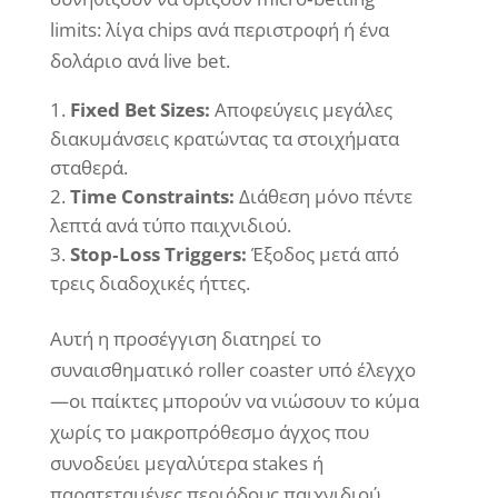
limits: λίγα chips ανά περιστροφή ή ένα
δολάριο ανά live bet.
Fixed Bet Sizes:
Αποφεύγεις μεγάλες
διακυμάνσεις κρατώντας τα στοιχήματα
σταθερά.
Time Constraints:
Διάθεση μόνο πέντε
λεπτά ανά τύπο παιχνιδιού.
Stop‑Loss Triggers:
Έξοδος μετά από
τρεις διαδοχικές ήττες.
Αυτή η προσέγγιση διατηρεί το
συναισθηματικό roller coaster υπό έλεγχο
—οι παίκτες μπορούν να νιώσουν το κύμα
χωρίς το μακροπρόθεσμο άγχος που
συνοδεύει μεγαλύτερα stakes ή
παρατεταμένες περιόδους παιχνιδιού.