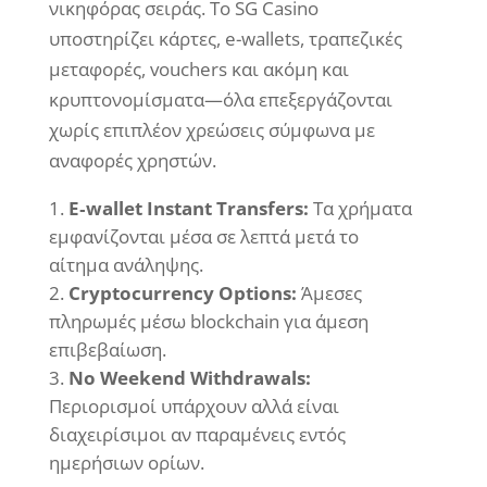
νικηφόρας σειράς. Το SG Casino
υποστηρίζει κάρτες, e-wallets, τραπεζικές
μεταφορές, vouchers και ακόμη και
κρυπτονομίσματα—όλα επεξεργάζονται
χωρίς επιπλέον χρεώσεις σύμφωνα με
αναφορές χρηστών.
E‑wallet Instant Transfers:
Τα χρήματα
εμφανίζονται μέσα σε λεπτά μετά το
αίτημα ανάληψης.
Cryptocurrency Options:
Άμεσες
πληρωμές μέσω blockchain για άμεση
επιβεβαίωση.
No Weekend Withdrawals:
Περιορισμοί υπάρχουν αλλά είναι
διαχειρίσιμοι αν παραμένεις εντός
ημερήσιων ορίων.