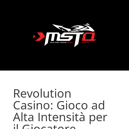
Revolution
Casino: Gioco ad
Alta Intensità per
il Giocatore