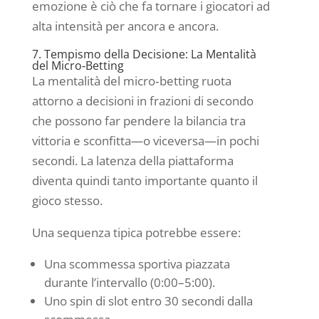
emozione è ciò che fa tornare i giocatori ad
alta intensità per ancora e ancora.
7. Tempismo della Decisione: La Mentalità
del Micro‑Betting
La mentalità del micro‑betting ruota
attorno a decisioni in frazioni di secondo
che possono far pendere la bilancia tra
vittoria e sconfitta—o viceversa—in pochi
secondi. La latenza della piattaforma
diventa quindi tanto importante quanto il
gioco stesso.
Una sequenza tipica potrebbe essere:
Una scommessa sportiva piazzata
durante l’intervallo (0:00–5:00).
Uno spin di slot entro 30 secondi dalla