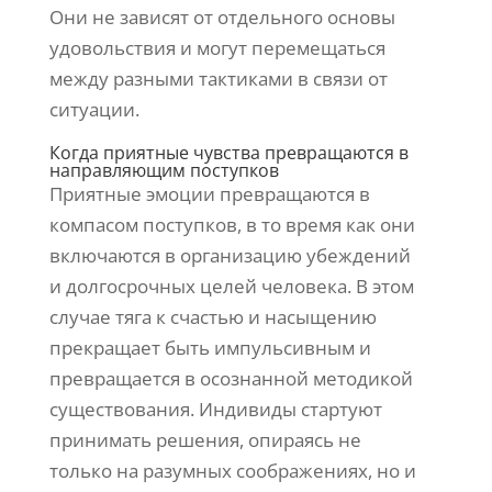
Они не зависят от отдельного основы
удовольствия и могут перемещаться
между разными тактиками в связи от
ситуации.
Когда приятные чувства превращаются в
направляющим поступков
Приятные эмоции превращаются в
компасом поступков, в то время как они
включаются в организацию убеждений
и долгосрочных целей человека. В этом
случае тяга к счастью и насыщению
прекращает быть импульсивным и
превращается в осознанной методикой
существования. Индивиды стартуют
принимать решения, опираясь не
только на разумных соображениях, но и