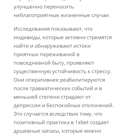
улучшенно переносить
неблагоприятные жизненные случаи.
Исследования показывают, что
индивиды, которые активно стремятся
найти и обнаруживают истоки
приятных переживаний в
повседневной быту, проявляют
существенную устойчивость к стрессу.
Они оперативнее реабилитируются
после травматических событий и в
меньшей степени страдают от
депрессии и беспокойных отклонений.
Это случается вследствие тому, что
позитивный практика в 1xbet создает
душевные запасы, которые можно