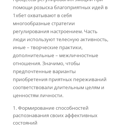
помощи розыска благоприятных идей в
1хбет охватывают в себя
многообразные стратегии
регулирования настроением. Часть
люди используют телесную активность,
иные – творческие практики,
дополнительные – межличностные
отношения. Значимо, чтобы
предпочтенные варианты
приобретения приятных переживаний
соответствовали длительным целям и
ценностям личности.
Формирование способностей
распознавания своих аффективных
состояний