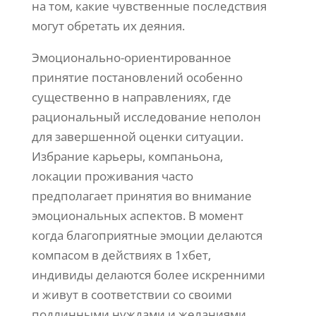
на том, какие чувственные последствия
могут обретать их деяния.
Эмоционально-ориентированное
принятие постановлений особенно
существенно в направлениях, где
рациональный исследование неполон
для завершенной оценки ситуации.
Избрание карьеры, компаньона,
локации проживания часто
предполагает принятия во внимание
эмоциональных аспектов. В момент
когда благоприятные эмоции делаются
компасом в действиях в 1хбет,
индивиды делаются более искренними
и живут в соответствии со своими
подлинными нуждами и желаниями.