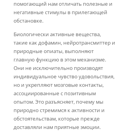
помогающий нам отличать полезные и
негативные стимулы в прилегающей
обстановке.
Биологически активные вещества,
такие как дофамин, нейротрансмиттер и
природные опиаты, выполняют
главную функцию в этом механизме.
Они не исключительно производят
индивидуальное чувство удовольствия,
но и укрепляют мозговые контакты,
ассоциированные с позитивным
опытом. Это разъясняет, почему мы
природно стремимся к активности и
обстоятельствам, которые прежде
доставляли нам приятные эмоции.