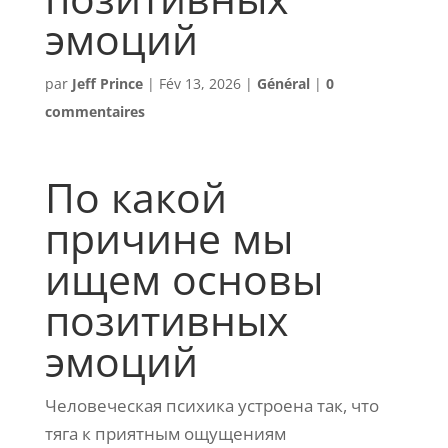
эмоций
par
Jeff Prince
|
Fév 13, 2026
|
Général
|
0
commentaires
По какой
причине мы
ищем основы
позитивных
эмоций
Человеческая психика устроена так, что
тяга к приятным ощущениям