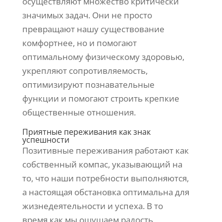
осуществляют множество критически
значимых задач. Они не просто
превращают нашу существование
комфортнее, но и помогают
оптимальному физическому здоровью,
укрепляют сопротивляемость,
оптимизируют познавательные
функции и помогают строить крепкие
общественные отношения.
Приятные переживания как знак
успешности
Позитивные переживания работают как
собственный компас, указывающий на
то, что наши потребности выполняются,
а настоящая обстановка оптимальна для
жизнедеятельности и успеха. В то
время как мы ощущаем радость,