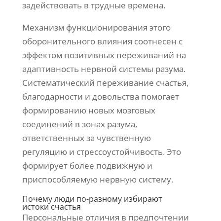
задействовать в трудные времена.
Механизм функционирования этого
оборонительного влияния соотнесен с
эффектом позитивных переживаний на
адаптивность нервной системы разума.
Систематический переживание счастья,
благодарности и довольства помогает
формированию новых мозговых
соединений в зонах разума,
ответственных за чувственную
регуляцию и стрессоустойчивость. Это
формирует более подвижную и
приспособляемую нервную систему.
Почему люди по-разному избирают
истоки счастья
Персональные отличия в предпочтении