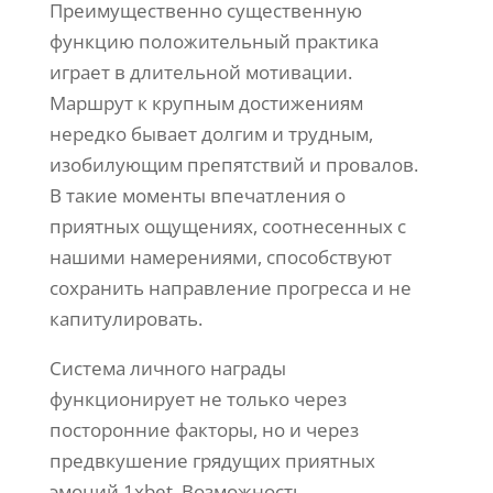
Преимущественно существенную
функцию положительный практика
играет в длительной мотивации.
Маршрут к крупным достижениям
нередко бывает долгим и трудным,
изобилующим препятствий и провалов.
В такие моменты впечатления о
приятных ощущениях, соотнесенных с
нашими намерениями, способствуют
сохранить направление прогресса и не
капитулировать.
Система личного награды
функционирует не только через
посторонние факторы, но и через
предвкушение грядущих приятных
эмоций 1xbet. Возможность