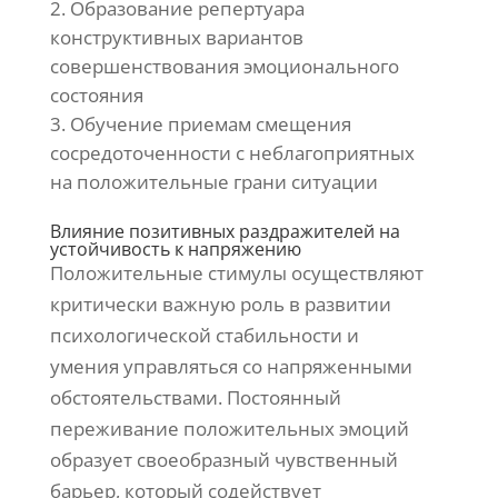
Образование репертуара
конструктивных вариантов
совершенствования эмоционального
состояния
Обучение приемам смещения
сосредоточенности с неблагоприятных
на положительные грани ситуации
Влияние позитивных раздражителей на
устойчивость к напряжению
Положительные стимулы осуществляют
критически важную роль в развитии
психологической стабильности и
умения управляться со напряженными
обстоятельствами. Постоянный
переживание положительных эмоций
образует своеобразный чувственный
барьер, который содействует