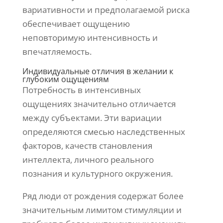
вариативности и предполагаемой риска
обеспечивает ощущению
неповторимую интенсивность и
впечатляемость.
Индивидуальные отличия в желании к
глубоким ощущениям
Потребность в интенсивных
ощущениях значительно отличается
между субъектами. Эти вариации
определяются смесью наследственных
факторов, качеств становления
интеллекта, личного реального
познания и культурного окружения.
Ряд люди от рождения содержат более
значительным лимитом стимуляции и