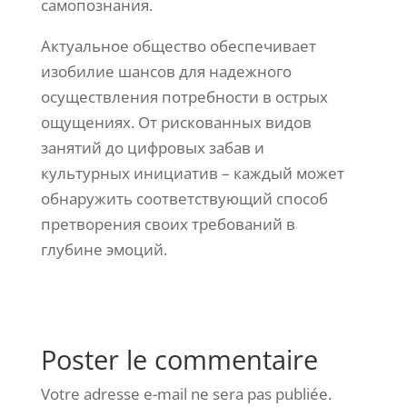
самопознания.
Актуальное общество обеспечивает
изобилие шансов для надежного
осуществления потребности в острых
ощущениях. От рискованных видов
занятий до цифровых забав и
культурных инициатив – каждый может
обнаружить соответствующий способ
претворения своих требований в
глубине эмоций.
Poster le commentaire
Votre adresse e-mail ne sera pas publiée.