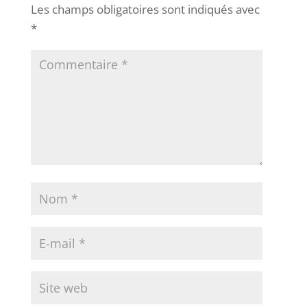
Les champs obligatoires sont indiqués avec
*