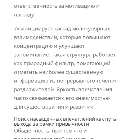
ответственность за мотивацию и
награду.
7к инициирует каскад молекулярных
взаимодействий, которые повышают
концентрацию и улучшают
запоминание. Такая структура работает
как природный фильтр, помогающий
отметить наиболее существенную
информацию из непрерывного течения
раздражителей. Яркость впечатления
часто связывается с его значимостью
для существования и развития.
Поиск насыщенных впечатлений как путь
выхода за рамки привычности
Обыденность, при том что и