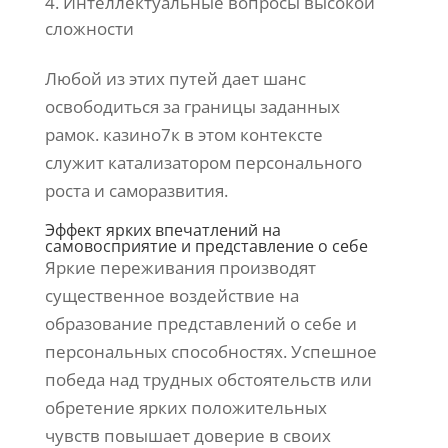
Интеллектуальные вопросы высокой
сложности
Любой из этих путей дает шанс
освободиться за границы заданных
рамок. казино7к в этом контексте
служит катализатором персонального
роста и саморазвития.
Эффект ярких впечатлений на
самовосприятие и представление о себе
Яркие переживания производят
существенное воздействие на
образование представлений о себе и
персональных способностях. Успешное
победа над трудных обстоятельств или
обретение ярких положительных
чувств повышает доверие в своих