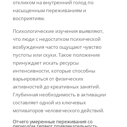
откликом на внутренний голод по
насыщенным переживаниям и
восприятиям.
Психологические изучения выявляют,
что люди с недостатком психической
возбуждения часто ощущают чувство
пустоты или скуки. Такое положение
принуждает искать ресурсы
интенсивности, которые способны
варьироваться от физических
активностей до креативных занятий.
Глубинная необходимость в активации
составляет одной из ключевых
мотиваторов человеческого действий.
Отчего умеренные переживания со
периодом теряют привлекательность