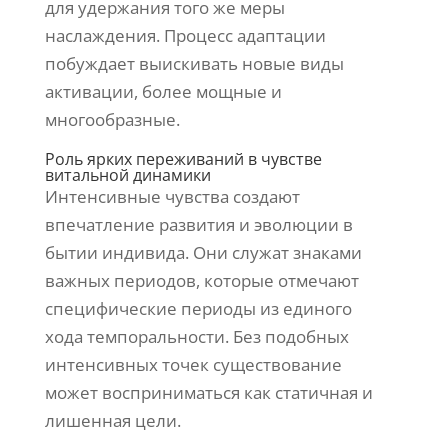
для удержания того же меры
наслаждения. Процесс адаптации
побуждает выискивать новые виды
активации, более мощные и
многообразные.
Роль ярких переживаний в чувстве
витальной динамики
Интенсивные чувства создают
впечатление развития и эволюции в
бытии индивида. Они служат знаками
важных периодов, которые отмечают
специфические периоды из единого
хода темпоральности. Без подобных
интенсивных точек существование
может восприниматься как статичная и
лишенная цели.