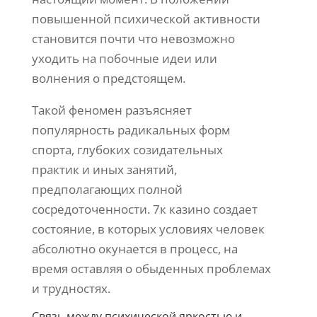
повышенной психической активности
становится почти что невозможно
уходить на побочные идеи или
волнения о предстоящем.
Такой феномен разъясняет
популярность радикальных форм
спорта, глубоких созидательных
практик и иных занятий,
предполагающих полной
сосредоточенности. 7к казино создает
состояние, в которых условиях человек
абсолютно окунается в процесс, на
время оставляя о обыденных проблемах
и трудностях.
Связь между психической яркостью и