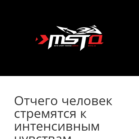
Отчего человек
стремятся к
интенсивным
чувствам