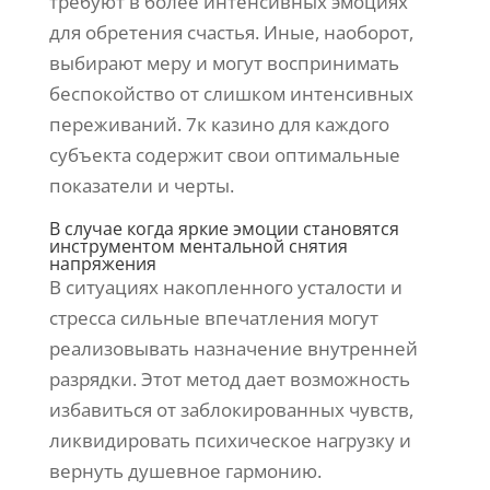
требуют в более интенсивных эмоциях
для обретения счастья. Иные, наоборот,
выбирают меру и могут воспринимать
беспокойство от слишком интенсивных
переживаний. 7к казино для каждого
субъекта содержит свои оптимальные
показатели и черты.
В случае когда яркие эмоции становятся
инструментом ментальной снятия
напряжения
В ситуациях накопленного усталости и
стресса сильные впечатления могут
реализовывать назначение внутренней
разрядки. Этот метод дает возможность
избавиться от заблокированных чувств,
ликвидировать психическое нагрузку и
вернуть душевное гармонию.