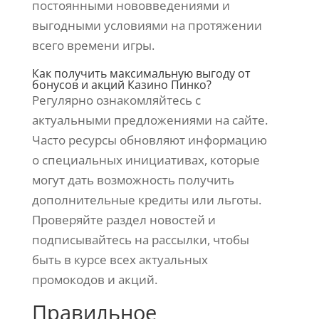
постоянными нововведениями и
выгодными условиями на протяжении
всего времени игры.
Как получить максимальную выгоду от
бонусов и акций Казино Пинко?
Регулярно ознакомляйтесь с
актуальными предложениями на сайте.
Часто ресурсы обновляют информацию
о специальных инициативах, которые
могут дать возможность получить
дополнительные кредиты или льготы.
Проверяйте раздел новостей и
подписывайтесь на рассылки, чтобы
быть в курсе всех актуальных
промокодов и акций.
Правильное