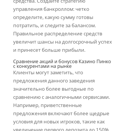
средства. Создайте стратегию
управления банкроллом: четко
определите, какую сумму готовы
потратить, и следите за балансом.
Правильное распределение средств
увеличит шансы на долгосрочный успех
и принесет больше прибыли.
Сравнение акций и бонусов Казино Пинко
с конкурентами на рынке
Клиенты могут заметить, что
предложения данного заведения
значительно более выгодные по
сравнению с аналогичными сервисами.
Например, приветственные
предложения включают более щедрые
условия для новых игроков, такие как
увеличение первого депозита до 150%