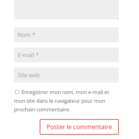
Enregistrer mon nom, mon e-mail et
mon site dans le navigateur pour mon
prochain commentaire.