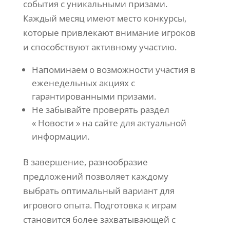
события с уникальными призами.
Каждый месяц имеют место конкурсы,
которые привлекают внимание игроков
и способствуют активному участию.
Напоминаем о возможности участия в
еженедельных акциях с
гарантированными призами.
Не забывайте проверять раздел
« Новости » на сайте для актуальной
информации.
В завершение, разнообразие
предложений позволяет каждому
выбрать оптимальный вариант для
игрового опыта. Подготовка к играм
становится более захватывающей с