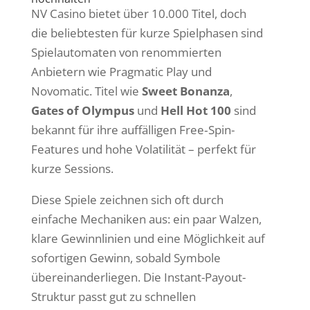
NV Casino bietet über 10.000 Titel, doch
die beliebtesten für kurze Spielphasen sind
Spielautomaten von renommierten
Anbietern wie Pragmatic Play und
Novomatic. Titel wie
Sweet Bonanza
,
Gates of Olympus
und
Hell Hot 100
sind
bekannt für ihre auffälligen Free‑Spin-
Features und hohe Volatilität – perfekt für
kurze Sessions.
Diese Spiele zeichnen sich oft durch
einfache Mechaniken aus: ein paar Walzen,
klare Gewinnlinien und eine Möglichkeit auf
sofortigen Gewinn, sobald Symbole
übereinanderliegen. Die Instant-Payout-
Struktur passt gut zu schnellen