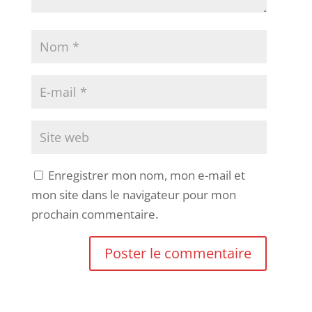
Enregistrer mon nom, mon e-mail et
mon site dans le navigateur pour mon
prochain commentaire.