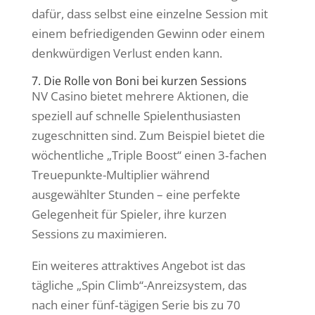
dafür, dass selbst eine einzelne Session mit
einem befriedigenden Gewinn oder einem
denkwürdigen Verlust enden kann.
7. Die Rolle von Boni bei kurzen Sessions
NV Casino bietet mehrere Aktionen, die
speziell auf schnelle Spielenthusiasten
zugeschnitten sind. Zum Beispiel bietet die
wöchentliche „Triple Boost“ einen 3‑fachen
Treuepunkte-Multiplier während
ausgewählter Stunden – eine perfekte
Gelegenheit für Spieler, ihre kurzen
Sessions zu maximieren.
Ein weiteres attraktives Angebot ist das
tägliche „Spin Climb“-Anreizsystem, das
nach einer fünf‑tägigen Serie bis zu 70