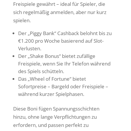
Freispiele gewährt – ideal für Spieler, die
sich regelmäßig anmelden, aber nur kurz
spielen.
Der „Piggy Bank“ Cashback belohnt bis zu
€1.200 pro Woche basierend auf Slot-
Verlusten.
Der „Shake Bonus“ bietet zufällige
Freispiele, wenn Sie Ihr Telefon während
des Spiels schütteln.
Das „Wheel of Fortune“ bietet
Sofortpreise – Bargeld oder Freispiele –
während kurzer Spielphasen.
Diese Boni fügen Spannungsschichten
hinzu, ohne lange Verpflichtungen zu
erfordern, und passen perfekt zu