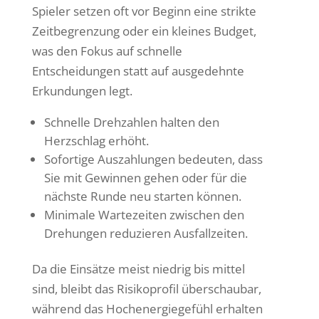
Spieler setzen oft vor Beginn eine strikte
Zeitbegrenzung oder ein kleines Budget,
was den Fokus auf schnelle
Entscheidungen statt auf ausgedehnte
Erkundungen legt.
Schnelle Drehzahlen halten den
Herzschlag erhöht.
Sofortige Auszahlungen bedeuten, dass
Sie mit Gewinnen gehen oder für die
nächste Runde neu starten können.
Minimale Wartezeiten zwischen den
Drehungen reduzieren Ausfallzeiten.
Da die Einsätze meist niedrig bis mittel
sind, bleibt das Risikoprofil überschaubar,
während das Hochenergiegefühl erhalten