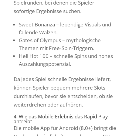
Spielrunden, bei denen die Spieler
sofortige Ergebnisse suchen.
Sweet Bonanza – lebendige Visuals und
fallende Walzen.
Gates of Olympus – mythologische
Themen mit Free‑Spin-Triggern.
Hell Hot 100 – schnelle Spins und hohes
Auszahlungspotenzial.
Da jedes Spiel schnelle Ergebnisse liefert,
können Spieler bequem mehrere Slots
durchlaufen, bevor sie entscheiden, ob sie
weiterdrehen oder aufhören.
4. Wie das Mobile-Erlebnis das Rapid Play
antreibt
Die mobile App für Android (8.0+) bringt die