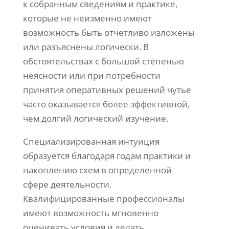
к собранным сведениям и практике,
которые не неизменно имеют
возможность быть отчетливо изложены
или разъяснены логически. В
обстоятельствах с большой степенью
неясности или при потребности
принятия оперативных решений чутье
часто оказывается более эффективной,
чем долгий логический изучение.
Специализированная интуиция
образуется благодаря годам практики и
накоплению схем в определенной
сфере деятельности.
Квалифицированные профессионалы
имеют возможность мгновенно
оценивать условия и делать