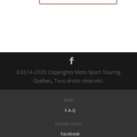
©2014-2020 Copyrights Moto Sport Touring
Québec, Tous droits réservés.
Aide
F.A.Q
Suivez-nous
Facebook