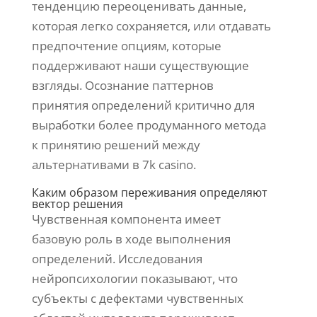
тенденцию переоценивать данные,
которая легко сохраняется, или отдавать
предпочтение опциям, которые
поддерживают наши существующие
взгляды. Осознание паттернов
принятия определений критично для
выработки более продуманного метода
к принятию решений между
альтернативами в 7k casino.
Каким образом переживания определяют
вектор решения
Чувственная компонента имеет
базовую роль в ходе выполнения
определений. Исследования
нейропсихологии показывают, что
субъекты с дефектами чувственных