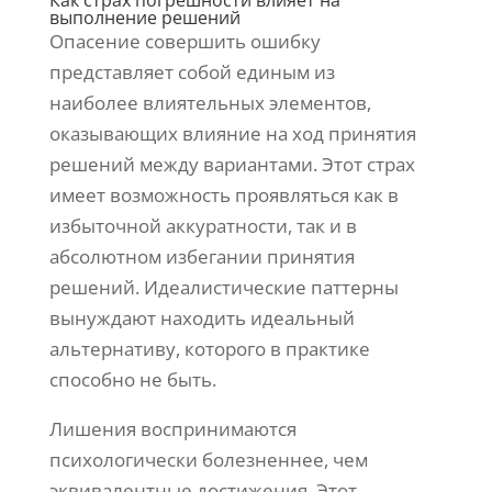
Как страх погрешности влияет на
выполнение решений
Опасение совершить ошибку
представляет собой единым из
наиболее влиятельных элементов,
оказывающих влияние на ход принятия
решений между вариантами. Этот страх
имеет возможность проявляться как в
избыточной аккуратности, так и в
абсолютном избегании принятия
решений. Идеалистические паттерны
вынуждают находить идеальный
альтернативу, которого в практике
способно не быть.
Лишения воспринимаются
психологически болезненнее, чем
эквивалентные достижения. Этот