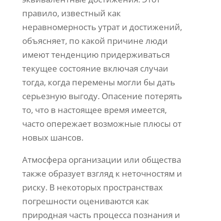
правило, известный как
неравномерность утрат и достижений,
объясняет, по какой причине люди
имеют тенденцию придерживаться
текущее состояние включая случаи
тогда, когда перемены могли бы дать
серьезную выгоду. Опасение потерять
то, что в настоящее время имеется,
часто опережает возможные плюсы от
новых шансов.
Атмосфера организации или общества
также образует взгляд к неточностям и
риску. В некоторых пространствах
погрешности оцениваются как
природная часть процесса познания и