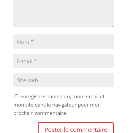
Enregistrer mon nom, mon e-mail et
mon site dans le navigateur pour mon
prochain commentaire.