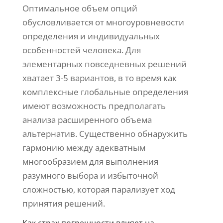
Оптимальное объем опций
обусловливается от многоуровневости
определения и индивидуальных
особенностей человека. Для
элементарных повседневных решений
хватает 3-5 вариантов, в то время как
комплексные глобальные определения
имеют возможность предполагать
анализа расширенного объема
альтернатив. Существенно обнаружить
гармонию между адекватным
многообразием для выполнения
разумного выбора и избыточной
сложностью, которая парализует ход
принятия решений.