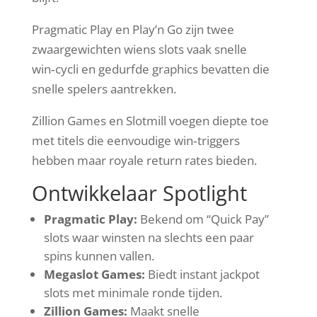
Pragmatic Play en Play’n Go zijn twee
zwaargewichten wiens slots vaak snelle
win‑cycli en gedurfde graphics bevatten die
snelle spelers aantrekken.
Zillion Games en Slotmill voegen diepte toe
met titels die eenvoudige win‑triggers
hebben maar royale return rates bieden.
Ontwikkelaar Spotlight
Pragmatic Play:
Bekend om “Quick Pay”
slots waar winsten na slechts een paar
spins kunnen vallen.
Megaslot Games:
Biedt instant jackpot
slots met minimale ronde tijden.
Zillion Games:
Maakt snelle