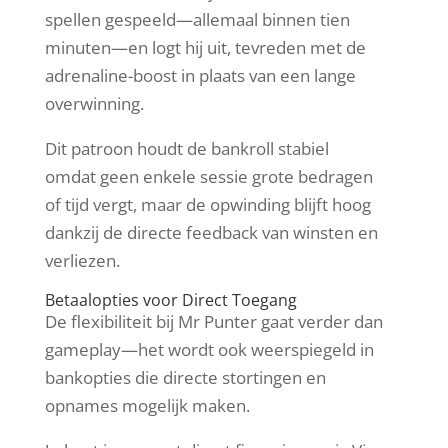
spellen gespeeld—allemaal binnen tien
minuten—en logt hij uit, tevreden met de
adrenaline-boost in plaats van een lange
overwinning.
Dit patroon houdt de bankroll stabiel
omdat geen enkele sessie grote bedragen
of tijd vergt, maar de opwinding blijft hoog
dankzij de directe feedback van winsten en
verliezen.
Betaalopties voor Direct Toegang
De flexibiliteit bij Mr Punter gaat verder dan
gameplay—het wordt ook weerspiegeld in
bankopties die directe stortingen en
opnames mogelijk maken.