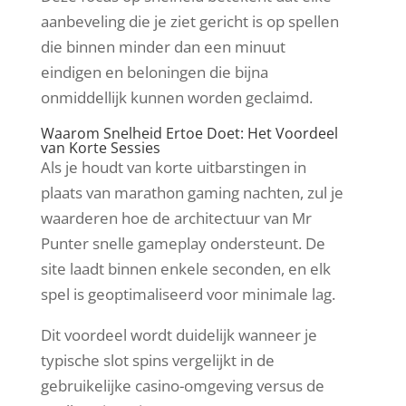
aanbeveling die je ziet gericht is op spellen
die binnen minder dan een minuut
eindigen en beloningen die bijna
onmiddellijk kunnen worden geclaimd.
Waarom Snelheid Ertoe Doet: Het Voordeel
van Korte Sessies
Als je houdt van korte uitbarstingen in
plaats van marathon gaming nachten, zul je
waarderen hoe de architectuur van Mr
Punter snelle gameplay ondersteunt. De
site laadt binnen enkele seconden, en elk
spel is geoptimaliseerd voor minimale lag.
Dit voordeel wordt duidelijk wanneer je
typische slot spins vergelijkt in de
gebruikelijke casino-omgeving versus de