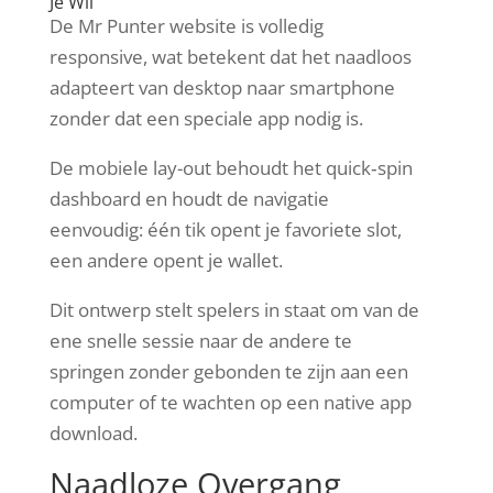
Je Wil
De Mr Punter website is volledig
responsive, wat betekent dat het naadloos
adapteert van desktop naar smartphone
zonder dat een speciale app nodig is.
De mobiele lay-out behoudt het quick‑spin
dashboard en houdt de navigatie
eenvoudig: één tik opent je favoriete slot,
een andere opent je wallet.
Dit ontwerp stelt spelers in staat om van de
ene snelle sessie naar de andere te
springen zonder gebonden te zijn aan een
computer of te wachten op een native app
download.
Naadloze Overgang