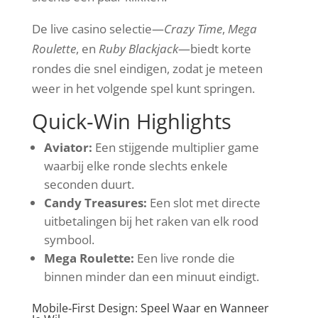
De live casino selectie—
Crazy Time
,
Mega
Roulette
, en
Ruby Blackjack
—biedt korte
rondes die snel eindigen, zodat je meteen
weer in het volgende spel kunt springen.
Quick‑Win Highlights
Aviator:
Een stijgende multiplier game
waarbij elke ronde slechts enkele
seconden duurt.
Candy Treasures:
Een slot met directe
uitbetalingen bij het raken van elk rood
symbool.
Mega Roulette:
Een live ronde die
binnen minder dan een minuut eindigt.
Mobile‑First Design: Speel Waar en Wanneer