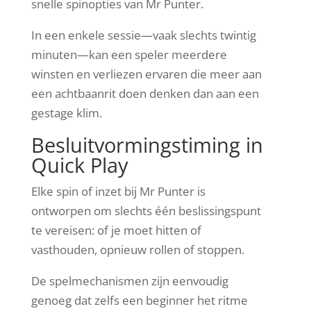
snelle spinopties van Mr Punter.
In een enkele sessie—vaak slechts twintig
minuten—kan een speler meerdere
winsten en verliezen ervaren die meer aan
een achtbaanrit doen denken dan aan een
gestage klim.
Besluitvormingstiming in
Quick Play
Elke spin of inzet bij Mr Punter is
ontworpen om slechts één beslissingspunt
te vereisen: of je moet hitten of
vasthouden, opnieuw rollen of stoppen.
De spelmechanismen zijn eenvoudig
genoeg dat zelfs een beginner het ritme