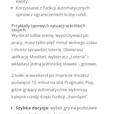
kwoty.
Korzystanie z funkcji automatycznych
spinów z ograniczeniem liczby rund.
Przykłady typowych sytuacji w krótkich
sesjach
Wyobraź sobie scenę: wypoczywasz po
pracy, masz tylko pięć minut wolnego czasu
i chcesz sprawdzić loterię. Otwierasz
aplikację Mostbet, wybierasz „Loteria” i
wkładasz jedną jednostkę stawek – gotowe.
Z kolei w weekend po imprezie możesz
poświęcić 15 minut na slot Pragmatic Play,
gdzie grający automatycznie wykonują
kolejne rundy dzięki funkcji „AutoSpin”.
Szybka decyzja:
wybór gry na podstawie