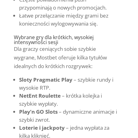
przypominają o nowych promocjach.
Łatwe przełączanie między grami bez
konieczności wylogowywania się.
Wybrane gry dla krótkich, wysokiej
intensywności sesji
Dla graczy ceniących sobie szybkie
wygrane, Mostbet oferuje kilka tytułów
idealnych do krótkich rozgrywek:
Sloty Pragmatic Play
– szybkie rundy i
wysokie RTP.
NetEnt Roulette
– krótka kolejka i
szybkie wypłaty.
Play’n GO Slots
– dynamiczne animacje i
szybki zwrot.
Loterie i jackpoty
– jedna wypłata za
kilka kliknięć.