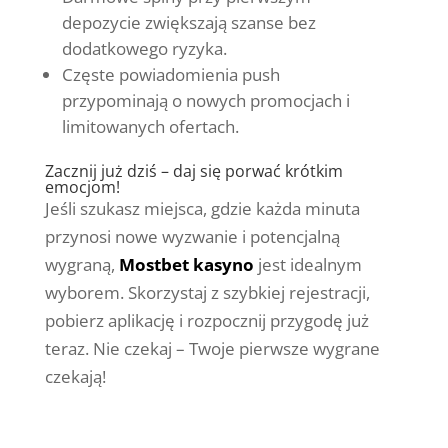
depozycie zwiększają szanse bez
dodatkowego ryzyka.
Częste powiadomienia push
przypominają o nowych promocjach i
limitowanych ofertach.
Zacznij już dziś – daj się porwać krótkim
emocjom!
Jeśli szukasz miejsca, gdzie każda minuta
przynosi nowe wyzwanie i potencjalną
wygraną,
Mostbet kasyno
jest idealnym
wyborem. Skorzystaj z szybkiej rejestracji,
pobierz aplikację i rozpocznij przygodę już
teraz. Nie czekaj – Twoje pierwsze wygrane
czekają!