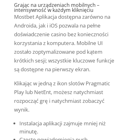
Grając na urządzeniach mobilnych –
intensywność w każdym kliknięciu
Mostbet Aplikacja dostępna zarówno na
Androida, jak i iOS pozwala na pełne
doświadczenie casino bez konieczności
korzystania z komputera. Mobilne UI
zostało zoptymalizowane pod kątem
krótkich sesji; wszystkie kluczowe funkcje
są dostępne na pierwszy ekran.
Klikając w jedną z ikon slotów Pragmatic
Play lub NetEnt, możesz natychmiast
rozpocząć grę i natychmiast zobaczyć
wynik.
Instalacja aplikacji zajmuje mniej niż
minutę.
Częste powiadomienia push