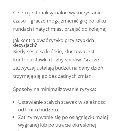
Celem jest maksymalne wykorzystanie
czasu – gracze mogą zmienić grę po kilku
rundach i natychmiast przejść do kolejnej.
Jak kontrolować ryzyko przy szybkich
decyzjach?
Kiedy sesje są krótkie, kluczowa jest
kontrola stawki i liczby spinów. Gracze
zazwyczaj ustalają budżet na dany dzień i
trzymają się go bez żadnych zmian.
Sposoby na minimalizowanie ryzyka:
Ustawianie stałych stawek w zależności
od limitu budżetu.
Zatrzymywanie się po osiągnięciu małej
wygranej lub po utracie określonej