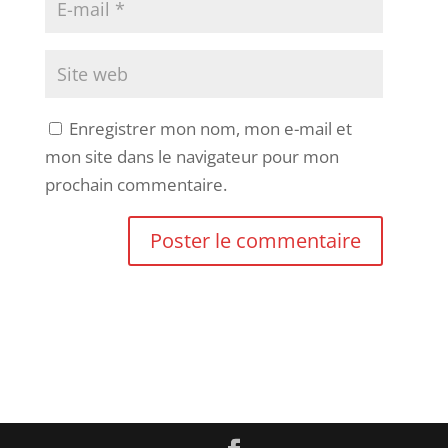
Enregistrer mon nom, mon e-mail et
mon site dans le navigateur pour mon
prochain commentaire.