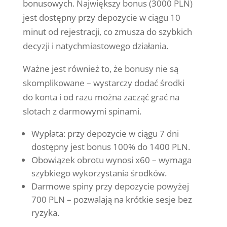
bonusowych. Największy bonus (3000 PLN)
jest dostępny przy depozycie w ciągu 10
minut od rejestracji, co zmusza do szybkich
decyzji i natychmiastowego działania.
Ważne jest również to, że bonusy nie są
skomplikowane – wystarczy dodać środki
do konta i od razu można zacząć grać na
slotach z darmowymi spinami.
Wypłata: przy depozycie w ciągu 7 dni
dostępny jest bonus 100% do 1400 PLN.
Obowiązek obrotu wynosi x60 – wymaga
szybkiego wykorzystania środków.
Darmowe spiny przy depozycie powyżej
700 PLN – pozwalają na krótkie sesje bez
ryzyka.