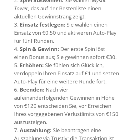
Spiel auswählen:
Sie wählen
Mystic
Tower
, das auf der Bestenliste einen
aktuellen Gewinnstrang zeigt.
Einsatz festlegen:
Sie wählen einen
Einsatz von €0,50 und aktivieren Auto‑Play
für fünf Runden.
Spin & Gewinn:
Der erste Spin löst
einen Bonus aus; Sie gewinnen sofort €30.
Erhöhen:
Sie fühlen sich Glücklich,
verdoppeln Ihren Einsatz auf €1 und setzen
Auto‑Play für eine weitere Runde fort.
Beenden:
Nach vier
aufeinanderfolgenden Gewinnen in Höhe
von €120 entscheiden Sie, vor Erreichen
Ihres vorgegebenen Verlustlimits von €150
auszusteigen.
Auszahlung:
Sie beantragen eine
Auszahlung via Trustly; die Transaktion ist