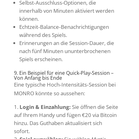
Selbst‑Ausschluss-Optionen, die
innerhalb von Minuten aktiviert werden
können.
Echtzeit‑Balance‑Benachrichtigungen
während des Spiels.
Erinnerungen an die Session‑Dauer, die
nach fünf Minuten ununterbrochenen
Spiels erscheinen.
9. Ein Beispiel für eine Quick‑Play‑Session –
Von Anfang bis Ende
Eine typische Hoch‑Intensitäts‑Session bei
MONRO könnte so aussehen:
Login & Einzahlung:
Sie öffnen die Seite
auf Ihrem Handy und fügen €20 via Bitcoin
hinzu. Das Guthaben aktualisiert sich
sofort.