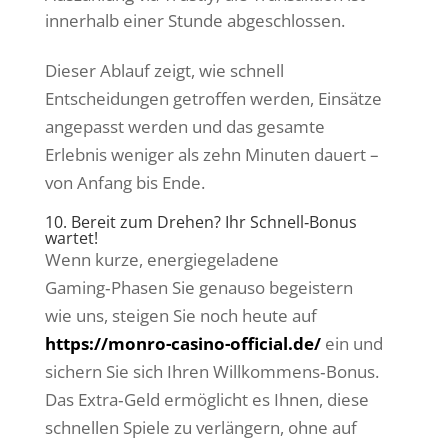
innerhalb einer Stunde abgeschlossen.
Dieser Ablauf zeigt, wie schnell
Entscheidungen getroffen werden, Einsätze
angepasst werden und das gesamte
Erlebnis weniger als zehn Minuten dauert –
von Anfang bis Ende.
10. Bereit zum Drehen? Ihr Schnell‑Bonus
wartet!
Wenn kurze, energiegeladene
Gaming‑Phasen Sie genauso begeistern
wie uns, steigen Sie noch heute auf
https://monro-casino-official.de/
ein und
sichern Sie sich Ihren Willkommens‑Bonus.
Das Extra‑Geld ermöglicht es Ihnen, diese
schnellen Spiele zu verlängern, ohne auf