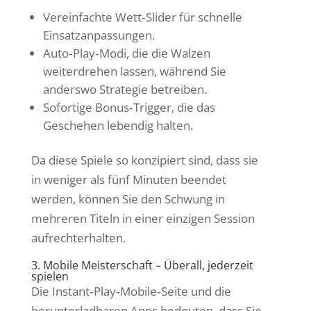
Vereinfachte Wett‑Slider für schnelle
Einsatzanpassungen.
Auto‑Play‑Modi, die die Walzen
weiterdrehen lassen, während Sie
anderswo Strategie betreiben.
Sofortige Bonus‑Trigger, die das
Geschehen lebendig halten.
Da diese Spiele so konzipiert sind, dass sie
in weniger als fünf Minuten beendet
werden, können Sie den Schwung in
mehreren Titeln in einer einzigen Session
aufrechterhalten.
3. Mobile Meisterschaft – Überall, jederzeit
spielen
Die Instant‑Play‑Mobile‑Seite und die
herunterladbaren Apps bedeuten, dass Sie