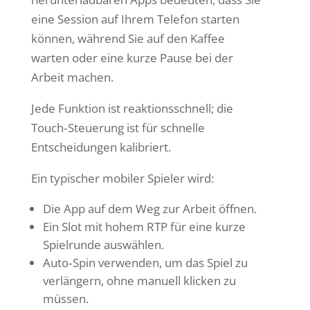
eine Session auf Ihrem Telefon starten
können, während Sie auf den Kaffee
warten oder eine kurze Pause bei der
Arbeit machen.
Jede Funktion ist reaktionsschnell; die
Touch‑Steuerung ist für schnelle
Entscheidungen kalibriert.
Ein typischer mobiler Spieler wird:
Die App auf dem Weg zur Arbeit öffnen.
Ein Slot mit hohem RTP für eine kurze
Spielrunde auswählen.
Auto‑Spin verwenden, um das Spiel zu
verlängern, ohne manuell klicken zu
müssen.