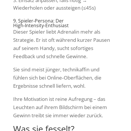
Einsatz anpassen, falls nötig →
Wiederholen oder aussteigen (≤45s)
9. Spieler‑Persona: Der
High‑Intensity‑Enthusiast
Dieser Spieler liebt Adrenalin mehr als
Strategie. Er ist oft während kurzer Pausen
auf seinem Handy, sucht sofortiges
Feedback und schnelle Gewinne.
Sie sind meist jünger, technikaffin und
fühlen sich bei Online‑Oberflächen, die
Ergebnisse schnell liefern, wohl.
Ihre Motivation ist reine Aufregung – das
Leuchten auf ihrem Bildschirm bei einem
Gewinn treibt sie immer wieder zurück.
Was sie fesselt?