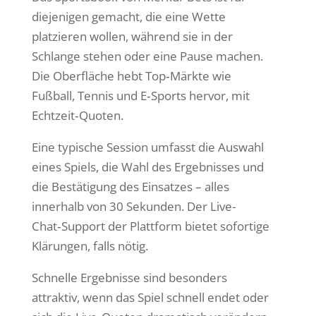
diejenigen gemacht, die eine Wette
platzieren wollen, während sie in der
Schlange stehen oder eine Pause machen.
Die Oberfläche hebt Top‑Märkte wie
Fußball, Tennis und E‑Sports hervor, mit
Echtzeit‑Quoten.
Eine typische Session umfasst die Auswahl
eines Spiels, die Wahl des Ergebnisses und
die Bestätigung des Einsatzes – alles
innerhalb von 30 Sekunden. Der Live-
Chat‑Support der Plattform bietet sofortige
Klärungen, falls nötig.
Schnelle Ergebnisse sind besonders
attraktiv, wenn das Spiel schnell endet oder