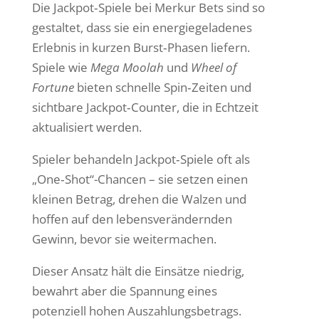
Die Jackpot‑Spiele bei Merkur Bets sind so
gestaltet, dass sie ein energiegeladenes
Erlebnis in kurzen Burst‑Phasen liefern.
Spiele wie
Mega Moolah
und
Wheel of
Fortune
bieten schnelle Spin‑Zeiten und
sichtbare Jackpot‑Counter, die in Echtzeit
aktualisiert werden.
Spieler behandeln Jackpot‑Spiele oft als
„One‑Shot“-Chancen – sie setzen einen
kleinen Betrag, drehen die Walzen und
hoffen auf den lebensverändernden
Gewinn, bevor sie weitermachen.
Dieser Ansatz hält die Einsätze niedrig,
bewahrt aber die Spannung eines
potenziell hohen Auszahlungsbetrags.