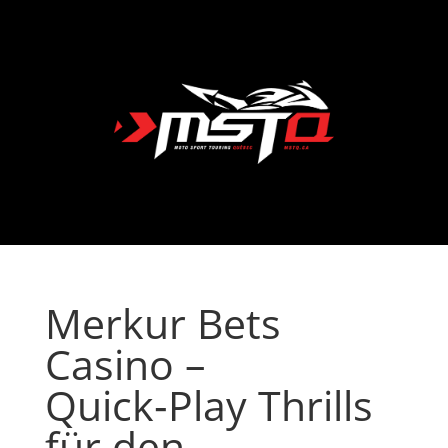
Merkur Bets
Casino –
Quick‑Play Thrills
für den