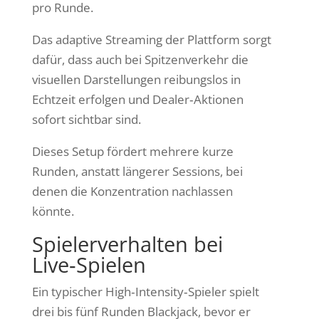
pro Runde.
Das adaptive Streaming der Plattform sorgt
dafür, dass auch bei Spitzenverkehr die
visuellen Darstellungen reibungslos in
Echtzeit erfolgen und Dealer‑Aktionen
sofort sichtbar sind.
Dieses Setup fördert mehrere kurze
Runden, anstatt längerer Sessions, bei
denen die Konzentration nachlassen
könnte.
Spielerverhalten bei
Live‑Spielen
Ein typischer High‑Intensity‑Spieler spielt
drei bis fünf Runden Blackjack, bevor er