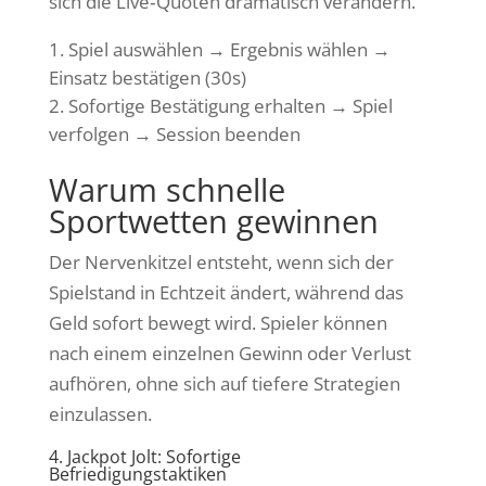
sich die Live‑Quoten dramatisch verändern.
Spiel auswählen → Ergebnis wählen →
Einsatz bestätigen (30s)
Sofortige Bestätigung erhalten → Spiel
verfolgen → Session beenden
Warum schnelle
Sportwetten gewinnen
Der Nervenkitzel entsteht, wenn sich der
Spielstand in Echtzeit ändert, während das
Geld sofort bewegt wird. Spieler können
nach einem einzelnen Gewinn oder Verlust
aufhören, ohne sich auf tiefere Strategien
einzulassen.
4. Jackpot Jolt: Sofortige
Befriedigungstaktiken