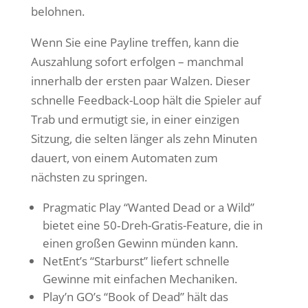
belohnen.
Wenn Sie eine Payline treffen, kann die
Auszahlung sofort erfolgen – manchmal
innerhalb der ersten paar Walzen. Dieser
schnelle Feedback-Loop hält die Spieler auf
Trab und ermutigt sie, in einer einzigen
Sitzung, die selten länger als zehn Minuten
dauert, von einem Automaten zum
nächsten zu springen.
Pragmatic Play “Wanted Dead or a Wild”
bietet eine 50‑Dreh-Gratis-Feature, die in
einen großen Gewinn münden kann.
NetEnt’s “Starburst” liefert schnelle
Gewinne mit einfachen Mechaniken.
Play’n GO’s “Book of Dead” hält das