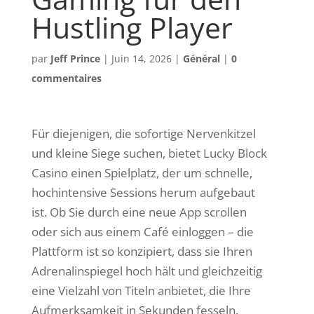
Hustling Player
par
Jeff Prince
|
Juin 14, 2026
|
Général
|
0
commentaires
Für diejenigen, die sofortige Nervenkitzel
und kleine Siege suchen, bietet Lucky Block
Casino einen Spielplatz, der um schnelle,
hochintensive Sessions herum aufgebaut
ist. Ob Sie durch eine neue App scrollen
oder sich aus einem Café einloggen – die
Plattform ist so konzipiert, dass sie Ihren
Adrenalinspiegel hoch hält und gleichzeitig
eine Vielzahl von Titeln anbietet, die Ihre
Aufmerksamkeit in Sekunden fesseln.