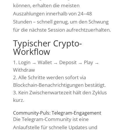
können, erhalten die meisten
Auszahlungen innerhalb von 24–48
Stunden – schnell genug, um den Schwung
für die nächste Session aufrechtzuerhalten.
Typischer Crypto-
Workflow
Login → Wallet → Deposit → Play →
Withdraw
Alle Schritte werden sofort via
Blockchain-Benachrichtigungen bestätigt.
Kein Zwischenwartezeit hält den Zyklus
kurz.
Community-Puls: Telegram-Engagement
Die Telegram-Community ist eine
Anlaufstelle für schnelle Updates und