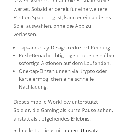
lassen, während er auf die Bushaltestelle
wartet. Sobald er bereit für eine weitere
Portion Spannung ist, kann er ein anderes
Spiel auswählen, ohne die App zu
verlassen.
Tap‑and‑play-Design reduziert Reibung.
Push-Benachrichtigungen halten Sie über
sofortige Aktionen auf dem Laufenden.
One‑tap-Einzahlungen via Krypto oder
Karte ermöglichen eine schnelle
Nachladung.
Dieses mobile Workflow unterstützt
Spieler, die Gaming als kurze Pause sehen,
anstatt als tiefgehendes Erlebnis.
Schnelle Turniere mit hohem Umsatz