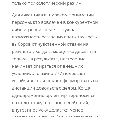
только психологический режим.
Для участника в широком понимании —
персоны, кто вовлечен в конкурентной
либо игровой среде — нужна
возможность разграничивать точность
выборов от чувственной отдачи на
результат. Когда самооценка держится
только на результате, настроение
начинает опираться от внешних
условий. Это азино 777 подрезает
устойчивость и ломает формировать на
дистанции довольство делом. Когда
одновременно ориентир переносится
на подготовку а точность действий,
внутреннее «ок» делается менее