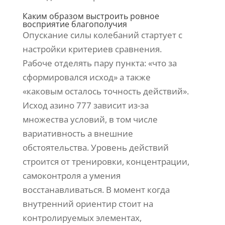
Каким образом выстроить ровное
восприятие благополучия
Опускание силы колебаний стартует с
настройки критериев сравнения.
Рабоче отделять пару пункта: «что за
сформировался исход» а также
«каковым осталось точность действий».
Исход азино 777 зависит из-за
множества условий, в том числе
вариативность а внешние
обстоятельства. Уровень действий
строится от тренировки, концентрации,
самоконтроля а умения
восстанавливаться. В момент когда
внутренний ориентир стоит на
контролируемых элементах,