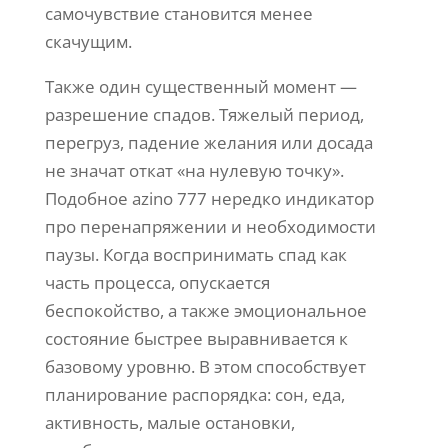
самочувствие становится менее
скачущим.
Также один существенный момент —
разрешение спадов. Тяжелый период,
перегруз, падение желания или досада
не значат откат «на нулевую точку».
Подобное azino 777 нередко индикатор
про перенапряжении и необходимости
паузы. Когда воспринимать спад как
часть процесса, опускается
беспокойство, а также эмоциональное
состояние быстрее выравнивается к
базовому уровню. В этом способствует
планирование распорядка: сон, еда,
активность, малые остановки,