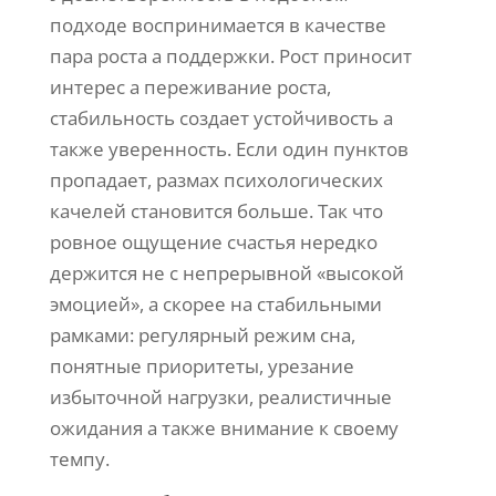
подходе воспринимается в качестве
пара роста а поддержки. Рост приносит
интерес а переживание роста,
стабильность создает устойчивость а
также уверенность. Если один пунктов
пропадает, размах психологических
качелей становится больше. Так что
ровное ощущение счастья нередко
держится не с непрерывной «высокой
эмоцией», а скорее на стабильными
рамками: регулярный режим сна,
понятные приоритеты, урезание
избыточной нагрузки, реалистичные
ожидания а также внимание к своему
темпу.