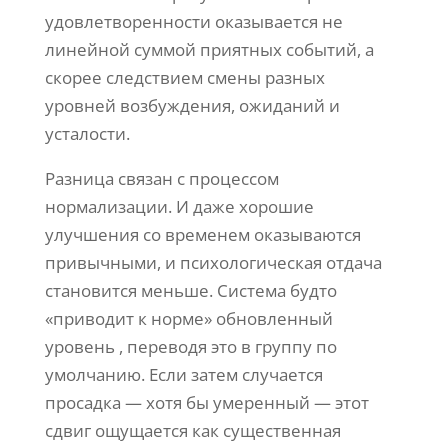
удовлетворенности оказывается не
линейной суммой приятных событий, а
скорее следствием смены разных
уровней возбуждения, ожиданий и
усталости.
Разница связан с процессом
нормализации. И даже хорошие
улучшения со временем оказываются
привычными, и психологическая отдача
становится меньше. Система будто
«приводит к норме» обновленный
уровень , переводя это в группу по
умолчанию. Если затем случается
просадка — хотя бы умеренный — этот
сдвиг ощущается как существенная