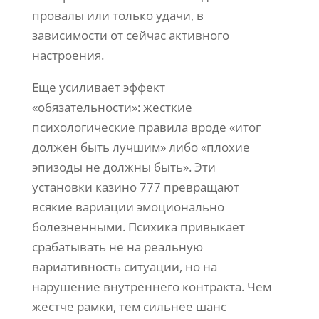
провалы или только удачи, в
зависимости от сейчас активного
настроения.
Еще усиливает эффект
«обязательности»: жесткие
психологические правила вроде «итог
должен быть лучшим» либо «плохие
эпизоды не должны быть». Эти
установки казино 777 превращают
всякие вариации эмоционально
болезненными. Психика привыкает
срабатывать не на реальную
вариативность ситуации, но на
нарушение внутреннего контракта. Чем
жестче рамки, тем сильнее шанс