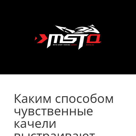
Каким способом
чувственные
качели
выстраивают