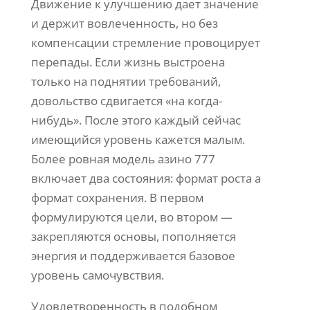
Движение к улучшению дает значение
и держит вовлеченность, но без
компенсации стремление провоцирует
перепады. Если жизнь выстроена
только на поднятии требований,
довольство сдвигается «на когда-
нибудь». После этого каждый сейчас
имеющийся уровень кажется малым.
Более ровная модель азино 777
включает два состояния: формат роста а
формат сохранения. В первом
формулируются цели, во втором —
закрепляются основы, пополняется
энергия и поддерживается базовое
уровень самочувствия.
Удовлетворенность в подобном