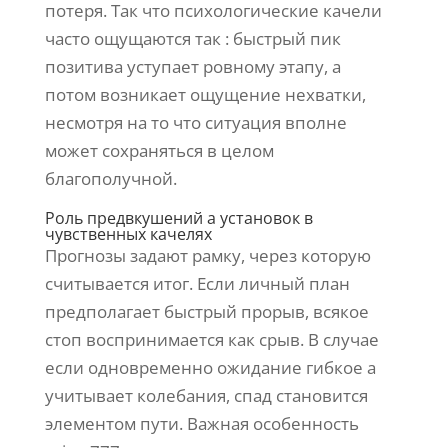
потеря. Так что психологические качели
часто ощущаются так : быстрый пик
позитива уступает ровному этапу, а
потом возникает ощущение нехватки,
несмотря на то что ситуация вполне
может сохраняться в целом
благополучной.
Роль предвкушений а установок в
чувственных качелях
Прогнозы задают рамку, через которую
считывается итог. Если личный план
предполагает быстрый прорыв, всякое
стоп воспринимается как срыв. В случае
если одновременно ожидание гибкое а
учитывает колебания, спад становится
элементом пути. Важная особенность