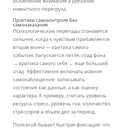
ослабление внимания а урезание
новостного перегруза.
Практики самоконтроля без
самонаказания
Психологические перепады становятся
сильнее, когда к чувствам прибавляется
вторая волна — критика самого
события. Запускается петля: спад фона
→ критика самого себя → еще больший
спад. Эффективнее включать ровное
самонаблюдение: записывать
состояние как данные, а как оценку
характера. К примеру, считать уровень
ресурса, стресс, уровень сна, количество
стрессоров а объем дел за период.
Полезной бывает быстрая фиксация: что