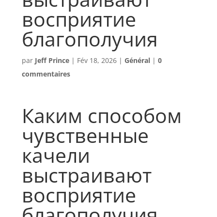
восприятие
благополучия
par
Jeff Prince
|
Fév 18, 2026
|
Général
|
0
commentaires
Каким способом
чувственные
качели
выстраивают
восприятие
благополучия