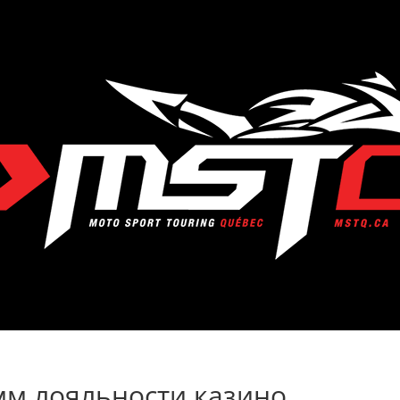
м лояльности казино