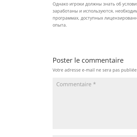
Однако игроки должны знать об услови
заработаны и используются, необходим
программах, доступных лицензированн
опыта.
Poster le commentaire
Votre adresse e-mail ne sera pas publiée