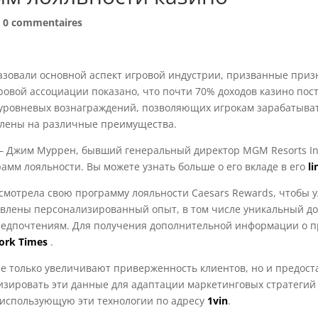
|
0 commentaires
зовали основной аспект игровой индустрии, призванные призна
гровой ассоциации показано, что почти 70% доходов казино пос
оуровневых вознаграждений, позволяющих игрокам зарабатыват
плены на различные преимущества.
 – Джим Муррен, бывший генеральный директор MGM Resorts Int
амм лояльности. Вы можете узнать больше о его вкладе в его
li
ресмотрела свою программу лояльности Caesars Rewards, чтобы 
влены персонализированный опыт, в том числе уникальный дос
едпочтениям. Для получения дополнительной информации о п
ork Times
.
е только увеличивают приверженность клиентов, но и предос
лизировать эти данные для адаптации маркетинговых стратегий
 использующую эти технологии по адресу
1vin
.