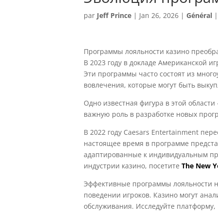
par
Jeff Prince
|
Jan 26, 2026
|
Général
Программы лояльности казино преобра
В 2023 году в докладе Американской и
Эти программы часто состоят из мног
вовлечения, которые могут быть выку
Одно известная фигура в этой области
важную роль в разработке новых прогр
В 2022 году Caesars Entertainment пе
настоящее время в программе предста
адаптированные к индивидуальным пр
индустрии казино, посетите
The New Y
Эффективные программы лояльности н
поведении игроков. Казино могут ана
обслуживания. Исследуйте платформу,