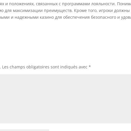
ях и положениях, связанных с программами лояльности. Понима
о для максимизации преимуществ. Кроме того, игроки должны у
ыми и надежными казино для обеспечения безопасного и удов
.
Les champs obligatoires sont indiqués avec
*