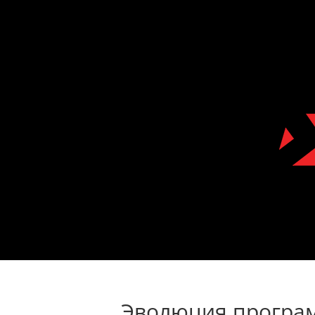
Эволюция програм