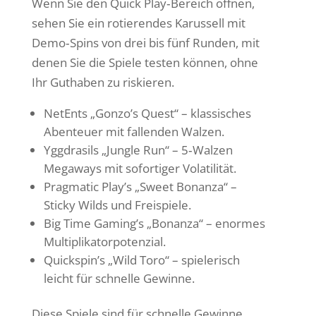
Wenn Sie den Quick Play‑Bereich öffnen,
sehen Sie ein rotierendes Karussell mit
Demo‑Spins von drei bis fünf Runden, mit
denen Sie die Spiele testen können, ohne
Ihr Guthaben zu riskieren.
NetEnts „Gonzo’s Quest“ – klassisches
Abenteuer mit fallenden Walzen.
Yggdrasils „Jungle Run“ – 5‑Walzen
Megaways mit sofortiger Volatilität.
Pragmatic Play’s „Sweet Bonanza“ –
Sticky Wilds und Freispiele.
Big Time Gaming’s „Bonanza“ – enormes
Multiplikatorpotenzial.
Quickspin’s „Wild Toro“ – spielerisch
leicht für schnelle Gewinne.
Diese Spiele sind für schnelle Gewinne