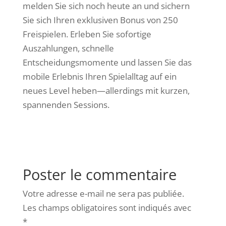
melden Sie sich noch heute an und sichern
Sie sich Ihren exklusiven Bonus von 250
Freispielen. Erleben Sie sofortige
Auszahlungen, schnelle
Entscheidungsmomente und lassen Sie das
mobile Erlebnis Ihren Spielalltag auf ein
neues Level heben—allerdings mit kurzen,
spannenden Sessions.
Poster le commentaire
Votre adresse e-mail ne sera pas publiée.
Les champs obligatoires sont indiqués avec
*