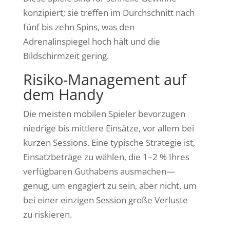
konzipiert; sie treffen im Durchschnitt nach
fünf bis zehn Spins, was den
Adrenalinspiegel hoch hält und die
Bildschirmzeit gering.
Risiko-Management auf
dem Handy
Die meisten mobilen Spieler bevorzugen
niedrige bis mittlere Einsätze, vor allem bei
kurzen Sessions. Eine typische Strategie ist,
Einsatzbeträge zu wählen, die 1–2 % Ihres
verfügbaren Guthabens ausmachen—
genug, um engagiert zu sein, aber nicht, um
bei einer einzigen Session große Verluste
zu riskieren.