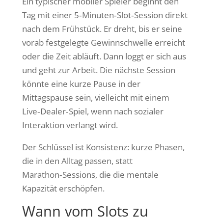
Ein typischer mobiler Spieler beginnt den
Tag mit einer 5‑Minuten‑Slot‑Session direkt
nach dem Frühstück. Er dreht, bis er seine
vorab festgelegte Gewinnschwelle erreicht
oder die Zeit abläuft. Dann loggt er sich aus
und geht zur Arbeit. Die nächste Session
könnte eine kurze Pause in der
Mittagspause sein, vielleicht mit einem
Live‑Dealer‑Spiel, wenn nach sozialer
Interaktion verlangt wird.
Der Schlüssel ist Konsistenz: kurze Phasen,
die in den Alltag passen, statt
Marathon‑Sessions, die die mentale
Kapazität erschöpfen.
Wann vom Slots zu