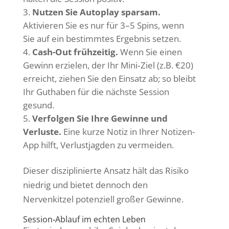
Nutzen Sie Autoplay sparsam.
Aktivieren Sie es nur für 3–5 Spins, wenn
Sie auf ein bestimmtes Ergebnis setzen.
Cash-Out frühzeitig.
Wenn Sie einen
Gewinn erzielen, der Ihr Mini‑Ziel (z.B. €20)
erreicht, ziehen Sie den Einsatz ab; so bleibt
Ihr Guthaben für die nächste Session
gesund.
Verfolgen Sie Ihre Gewinne und
Verluste.
Eine kurze Notiz in Ihrer Notizen-
App hilft, Verlustjagden zu vermeiden.
Dieser disziplinierte Ansatz hält das Risiko
niedrig und bietet dennoch den
Nervenkitzel potenziell großer Gewinne.
Session‑Ablauf im echten Leben