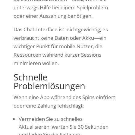
unterwegs Hilfe bei einem Spielproblem
oder einer Auszahlung benötigen.
Das Chat‑Interface ist leichtgewichtig; es
verbraucht keine Daten oder Akku—ein
wichtiger Punkt für mobile Nutzer, die
Ressourcen während kurzer Sessions
minimieren wollen.
Schnelle
Problemlösungen
Wenn eine App während des Spins einfriert
oder eine Zahlung fehlschlägt:
Vermeiden Sie zu schnelles
Aktualisieren; warten Sie 30 Sekunden
und laden Sie die Seite neu.