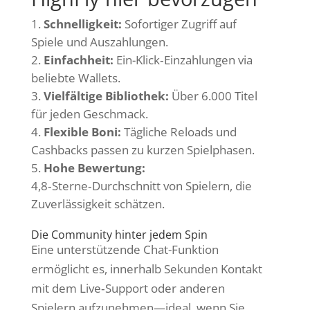
Schnelligkeit:
Sofortiger Zugriff auf
Spiele und Auszahlungen.
Einfachheit:
Ein-Klick‑Einzahlungen via
beliebte Wallets.
Vielfältige Bibliothek:
Über 6.000 Titel
für jeden Geschmack.
Flexible Boni:
Tägliche Reloads und
Cashbacks passen zu kurzen Spielphasen.
Hohe Bewertung:
4,8‑Sterne‑Durchschnitt von Spielern, die
Zuverlässigkeit schätzen.
Die Community hinter jedem Spin
Eine unterstützende Chat-Funktion
ermöglicht es, innerhalb Sekunden Kontakt
mit dem Live‑Support oder anderen
Spielern aufzunehmen—ideal, wenn Sie