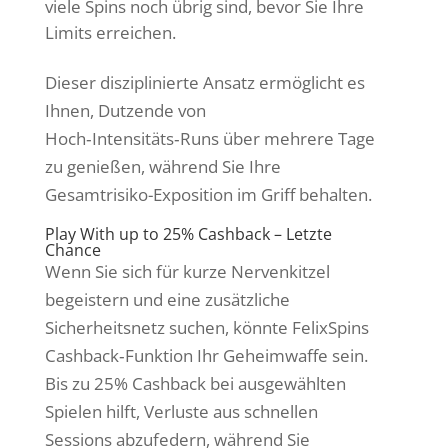
viele Spins noch übrig sind, bevor Sie Ihre
Limits erreichen.
Dieser disziplinierte Ansatz ermöglicht es
Ihnen, Dutzende von
Hoch‑Intensitäts‑Runs über mehrere Tage
zu genießen, während Sie Ihre
Gesamtrisiko-Exposition im Griff behalten.
Play With up to 25% Cashback – Letzte
Chance
Wenn Sie sich für kurze Nervenkitzel
begeistern und eine zusätzliche
Sicherheitsnetz suchen, könnte FelixSpins
Cashback‑Funktion Ihr Geheimwaffe sein.
Bis zu 25% Cashback bei ausgewählten
Spielen hilft, Verluste aus schnellen
Sessions abzufedern, während Sie