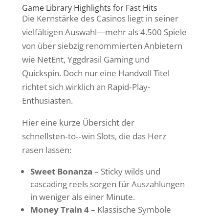
Game Library Highlights for Fast Hits
Die Kernstärke des Casinos liegt in seiner
vielfältigen Auswahl—mehr als 4.500 Spiele
von über siebzig renommierten Anbietern
wie NetEnt, Yggdrasil Gaming und
Quickspin. Doch nur eine Handvoll Titel
richtet sich wirklich an Rapid‑Play-
Enthusiasten.
Hier eine kurze Übersicht der
schnellsten‑to‑‑win Slots, die das Herz
rasen lassen:
Sweet Bonanza
– Sticky wilds und
cascading reels sorgen für Auszahlungen
in weniger als einer Minute.
Money Train 4
– Klassische Symbole