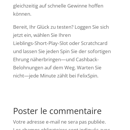
gleichzeitig auf schnelle Gewinne hoffen
können.
Bereit, Ihr Glück zu testen? Loggen Sie sich
jetzt ein, wählen Sie Ihren
Lieblings‑Short‑Play‑Slot oder Scratchcard
und lassen Sie jeden Spin Sie der sofortigen
Ehrung näherbringen—und Cashback-
Belohnungen auf dem Weg. Warten Sie
nicht—jede Minute zählt bei FelixSpin.
Poster le commentaire
Votre adresse e-mail ne sera pas publiée.
Les champs obligatoires sont indiqués avec