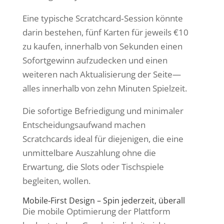
Eine typische Scratchcard‑Session könnte
darin bestehen, fünf Karten für jeweils €10
zu kaufen, innerhalb von Sekunden einen
Sofortgewinn aufzudecken und einen
weiteren nach Aktualisierung der Seite—
alles innerhalb von zehn Minuten Spielzeit.
Die sofortige Befriedigung und minimaler
Entscheidungsaufwand machen
Scratchcards ideal für diejenigen, die eine
unmittelbare Auszahlung ohne die
Erwartung, die Slots oder Tischspiele
begleiten, wollen.
Mobile‑First Design – Spin jederzeit, überall
Die mobile Optimierung der Plattform