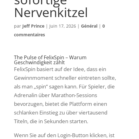
Nervenkitzel
par
Jeff Prince
|
Juin 17, 2026
|
Général
|
0
commentaires
The Pulse of FelixSpin – Warum
Geschwindigkeit zählt
FelixSpin basiert auf der Idee, dass ein
Gewinnmoment schneller eintreten sollte,
als man „spin“ sagen kann. Für Spieler, die
Adrenalin über Marathon-Sessions
bevorzugen, bietet die Plattform einen
schlanken Einstieg zu über viertausend
Titeln, die in Sekunden starten.
Wenn Sie auf den Login-Button klicken, ist