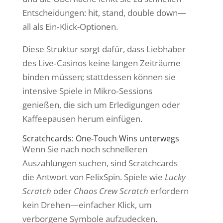
Entscheidungen: hit, stand, double down—
all als Ein‑Klick-Optionen.
Diese Struktur sorgt dafür, dass Liebhaber
des Live‑Casinos keine langen Zeiträume
binden müssen; stattdessen können sie
intensive Spiele in Mikro‑Sessions
genießen, die sich um Erledigungen oder
Kaffeepausen herum einfügen.
Scratchcards: One‑Touch Wins unterwegs
Wenn Sie nach noch schnelleren
Auszahlungen suchen, sind Scratchcards
die Antwort von FelixSpin. Spiele wie
Lucky
Scratch
oder
Chaos Crew Scratch
erfordern
kein Drehen—einfacher Klick, um
verborgene Symbole aufzudecken.