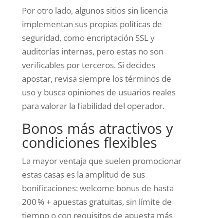
Por otro lado, algunos sitios sin licencia
implementan sus propias políticas de
seguridad, como encriptación SSL y
auditorías internas, pero estas no son
verificables por terceros. Si decides
apostar, revisa siempre los términos de
uso y busca opiniones de usuarios reales
para valorar la fiabilidad del operador.
Bonos más atractivos y
condiciones flexibles
La mayor ventaja que suelen promocionar
estas casas es la amplitud de sus
bonificaciones: welcome bonus de hasta
200 % + apuestas gratuitas, sin límite de
tiempo o con requisitos de apuesta más