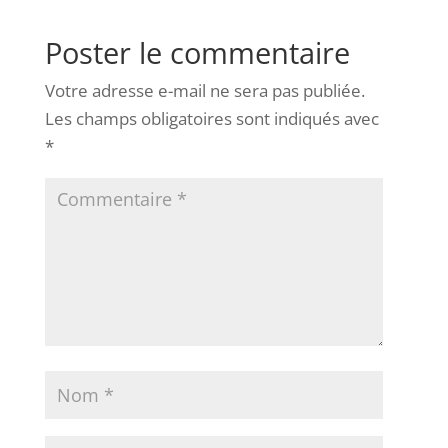
Poster le commentaire
Votre adresse e-mail ne sera pas publiée.
Les champs obligatoires sont indiqués avec
*