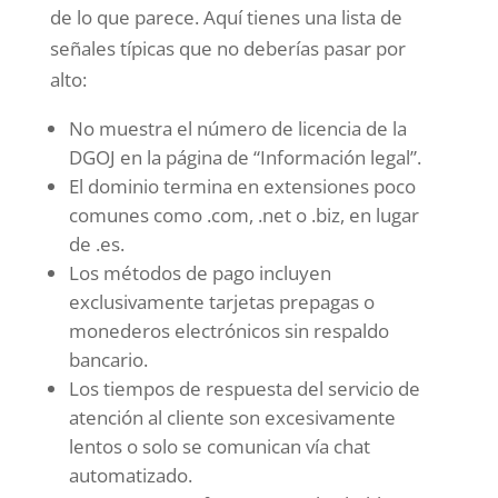
de lo que parece. Aquí tienes una lista de
señales típicas que no deberías pasar por
alto:
No muestra el número de licencia de la
DGOJ en la página de “Información legal”.
El dominio termina en extensiones poco
comunes como .com, .net o .biz, en lugar
de .es.
Los métodos de pago incluyen
exclusivamente tarjetas prepagas o
monederos electrónicos sin respaldo
bancario.
Los tiempos de respuesta del servicio de
atención al cliente son excesivamente
lentos o solo se comunican vía chat
automatizado.