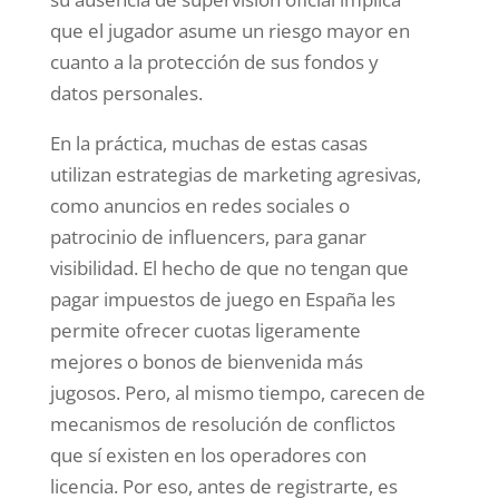
que el jugador asume un riesgo mayor en
cuanto a la protección de sus fondos y
datos personales.
En la práctica, muchas de estas casas
utilizan estrategias de marketing agresivas,
como anuncios en redes sociales o
patrocinio de influencers, para ganar
visibilidad. El hecho de que no tengan que
pagar impuestos de juego en España les
permite ofrecer cuotas ligeramente
mejores o bonos de bienvenida más
jugosos. Pero, al mismo tiempo, carecen de
mecanismos de resolución de conflictos
que sí existen en los operadores con
licencia. Por eso, antes de registrarte, es