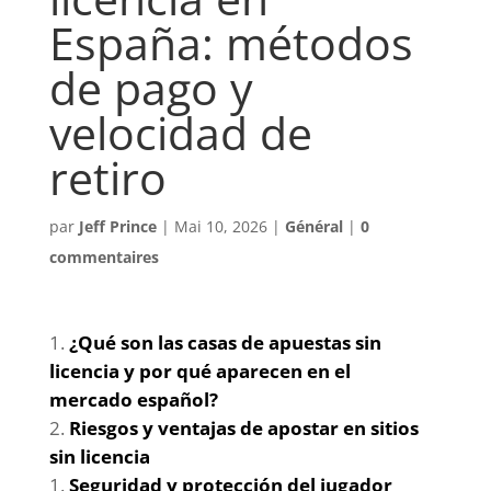
España: métodos
de pago y
velocidad de
retiro
par
Jeff Prince
|
Mai 10, 2026
|
Général
|
0
commentaires
¿Qué son las casas de apuestas sin
licencia y por qué aparecen en el
mercado español?
Riesgos y ventajas de apostar en sitios
sin licencia
Seguridad y protección del jugador