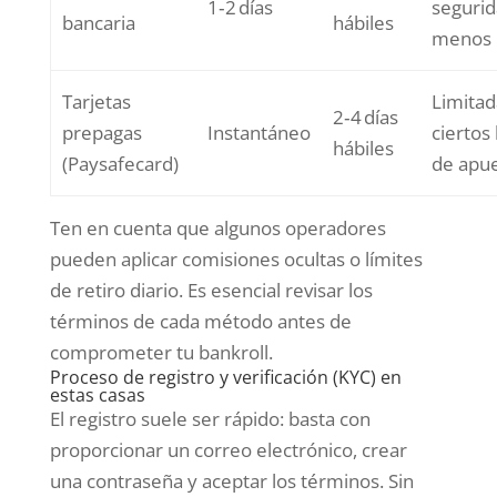
1‑2 días
segurid
bancaria
hábiles
menos p
Tarjetas
Limitad
2‑4 días
prepagas
Instantáneo
ciertos 
hábiles
(Paysafecard)
de apue
Ten en cuenta que algunos operadores
pueden aplicar comisiones ocultas o límites
de retiro diario. Es esencial revisar los
términos de cada método antes de
comprometer tu bankroll.
Proceso de registro y verificación (KYC) en
estas casas
El registro suele ser rápido: basta con
proporcionar un correo electrónico, crear
una contraseña y aceptar los términos. Sin