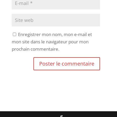
Enregistrer mon nom, mon e-mail et
mon site dans le navigateur pour mon
prochain commentaire.