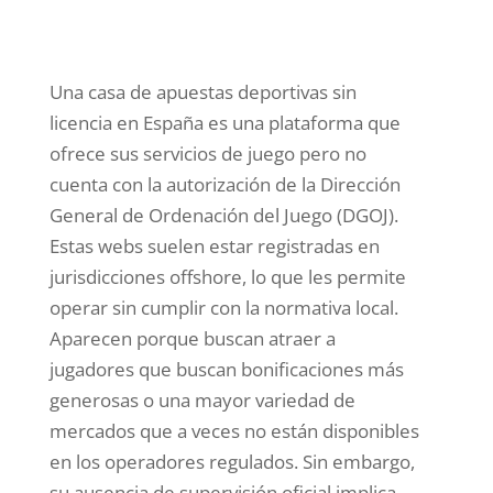
Una casa de apuestas deportivas sin
licencia en España es una plataforma que
ofrece sus servicios de juego pero no
cuenta con la autorización de la Dirección
General de Ordenación del Juego (DGOJ).
Estas webs suelen estar registradas en
jurisdicciones offshore, lo que les permite
operar sin cumplir con la normativa local.
Aparecen porque buscan atraer a
jugadores que buscan bonificaciones más
generosas o una mayor variedad de
mercados que a veces no están disponibles
en los operadores regulados. Sin embargo,
su ausencia de supervisión oficial implica