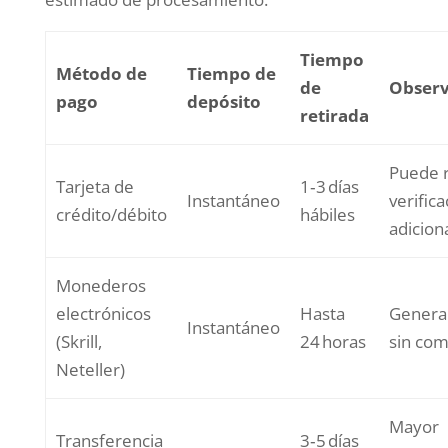
Tiempo
Método de
Tiempo de
de
Observ
pago
depósito
retirada
Puede 
Tarjeta de
1‑3 días
Instantáneo
verifica
crédito/débito
hábiles
adiciona
Monederos
electrónicos
Hasta
Genera
Instantáneo
(Skrill,
24 horas
sin com
Neteller)
Mayor
Transferencia
3‑5 días