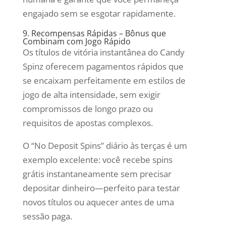
engajado sem se esgotar rapidamente.
9. Recompensas Rápidas – Bônus que
Combinam com Jogo Rápido
Os títulos de vitória instantânea do Candy
Spinz oferecem pagamentos rápidos que
se encaixam perfeitamente em estilos de
jogo de alta intensidade, sem exigir
compromissos de longo prazo ou
requisitos de apostas complexos.
O “No Deposit Spins” diário às terças é um
exemplo excelente: você recebe spins
grátis instantaneamente sem precisar
depositar dinheiro—perfeito para testar
novos títulos ou aquecer antes de uma
sessão paga.