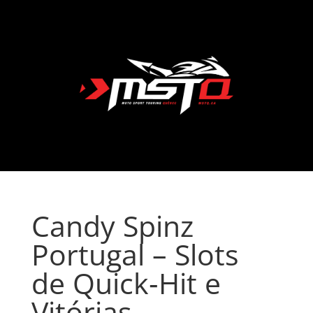
Candy Spinz
Portugal – Slots
de Quick‑Hit e
Vitórias