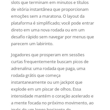
slots que terminam em minutos e títulos
de vitória instantânea que proporcionam
emoções sem a maratona. O layout da
plataforma é simplificado; você pode entrar
direto em uma nova rodada ou em um
desafio rápido sem navegar por menus que
parecem um labirinto.
Jogadores que prosperam em sessões
curtas frequentemente buscam picos de
adrenalina: uma rodada que paga, uma
rodada grátis que começa
instantaneamente ou um jackpot que
explode em um piscar de olhos. Essa
intensidade mantém o coração acelerado e
a mente focada no próximo movimento, ao
invés de um longo horizonte de