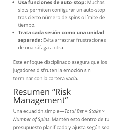
Usa funciones de auto‑stop:
Muchas
slots permiten configurar un auto‑stop
tras cierto número de spins o límite de
tiempo.
Trata cada sesión como una unidad
separada:
Evita arrastrar frustraciones
de una ráfaga a otra.
Este enfoque disciplinado asegura que los
jugadores disfruten la emoción sin
terminar con la cartera vacía.
Resumen “Risk
Management”
Una ecuación simple—
Total Bet = Stake ×
Number of Spins
. Mantén esto dentro de tu
presupuesto planificado y ajusta según sea