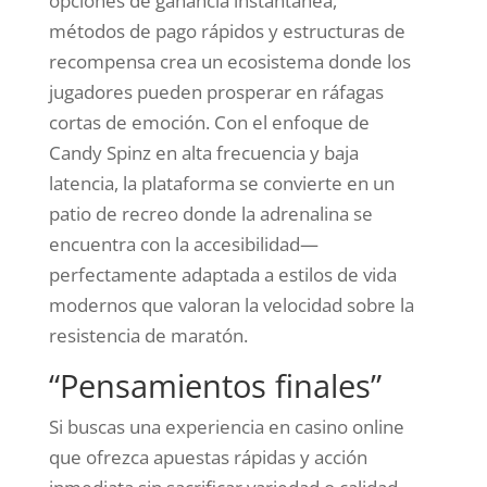
opciones de ganancia instantánea,
métodos de pago rápidos y estructuras de
recompensa crea un ecosistema donde los
jugadores pueden prosperar en ráfagas
cortas de emoción. Con el enfoque de
Candy Spinz en alta frecuencia y baja
latencia, la plataforma se convierte en un
patio de recreo donde la adrenalina se
encuentra con la accesibilidad—
perfectamente adaptada a estilos de vida
modernos que valoran la velocidad sobre la
resistencia de maratón.
“Pensamientos finales”
Si buscas una experiencia en casino online
que ofrezca apuestas rápidas y acción