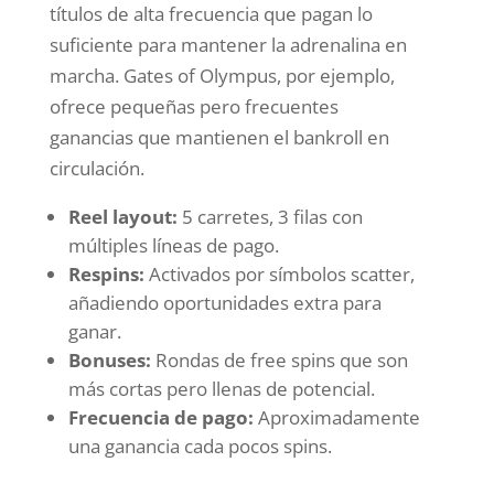
títulos de alta frecuencia que pagan lo
suficiente para mantener la adrenalina en
marcha. Gates of Olympus, por ejemplo,
ofrece pequeñas pero frecuentes
ganancias que mantienen el bankroll en
circulación.
Reel layout:
5 carretes, 3 filas con
múltiples líneas de pago.
Respins:
Activados por símbolos scatter,
añadiendo oportunidades extra para
ganar.
Bonuses:
Rondas de free spins que son
más cortas pero llenas de potencial.
Frecuencia de pago:
Aproximadamente
una ganancia cada pocos spins.