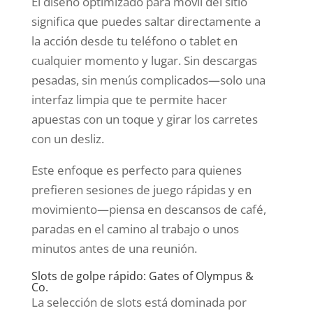
El diseño optimizado para móvil del sitio
significa que puedes saltar directamente a
la acción desde tu teléfono o tablet en
cualquier momento y lugar. Sin descargas
pesadas, sin menús complicados—solo una
interfaz limpia que te permite hacer
apuestas con un toque y girar los carretes
con un desliz.
Este enfoque es perfecto para quienes
prefieren sesiones de juego rápidas y en
movimiento—piensa en descansos de café,
paradas en el camino al trabajo o unos
minutos antes de una reunión.
Slots de golpe rápido: Gates of Olympus &
Co.
La selección de slots está dominada por