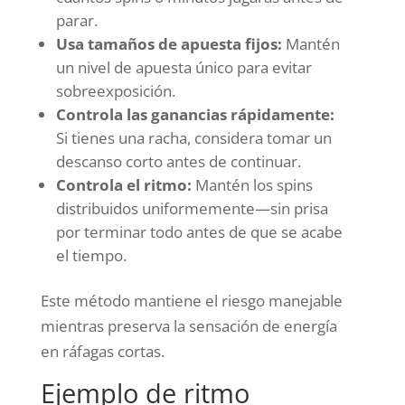
parar.
Usa tamaños de apuesta fijos:
Mantén
un nivel de apuesta único para evitar
sobreexposición.
Controla las ganancias rápidamente:
Si tienes una racha, considera tomar un
descanso corto antes de continuar.
Controla el ritmo:
Mantén los spins
distribuidos uniformemente—sin prisa
por terminar todo antes de que se acabe
el tiempo.
Este método mantiene el riesgo manejable
mientras preserva la sensación de energía
en ráfagas cortas.
Ejemplo de ritmo