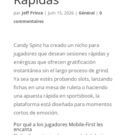
par
Jeff Prince
|
Juin 15, 2026
|
Général
|
0
commentaires
Candy Spinz ha creado un nicho para
jugadores que desean sesiones rápidas y
enérgicas que ofrecen gratificación
instantánea sin el largo proceso de grind.
Ya sea que estés probando slots, lanzando
fichas en una mesa de ruleta o haciendo
una apuesta rápida en sportsbook, la
plataforma está diseñada para momentos
cortos de emoción.
Por qué a los jugadores Mobile‑First les
encanta