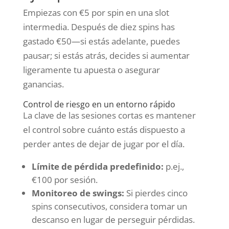
Empiezas con €5 por spin en una slot
intermedia. Después de diez spins has
gastado €50—si estás adelante, puedes
pausar; si estás atrás, decides si aumentar
ligeramente tu apuesta o asegurar
ganancias.
Control de riesgo en un entorno rápido
La clave de las sesiones cortas es mantener
el control sobre cuánto estás dispuesto a
perder antes de dejar de jugar por el día.
Límite de pérdida predefinido:
p.ej.,
€100 por sesión.
Monitoreo de swings:
Si pierdes cinco
spins consecutivos, considera tomar un
descanso en lugar de perseguir pérdidas.