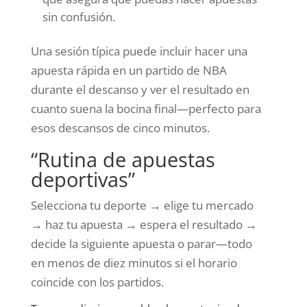
sin confusión.
Una sesión típica puede incluir hacer una
apuesta rápida en un partido de NBA
durante el descanso y ver el resultado en
cuanto suena la bocina final—perfecto para
esos descansos de cinco minutos.
“Rutina de apuestas
deportivas”
Selecciona tu deporte → elige tu mercado
→ haz tu apuesta → espera el resultado →
decide la siguiente apuesta o parar—todo
en menos de diez minutos si el horario
coincide con los partidos.