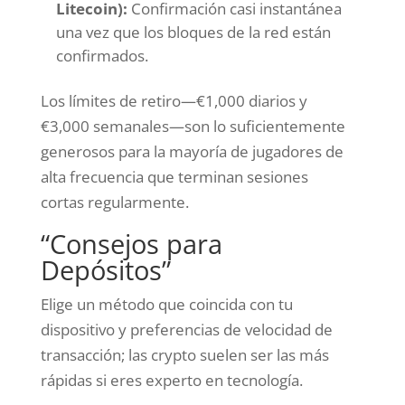
Litecoin):
Confirmación casi instantánea
una vez que los bloques de la red están
confirmados.
Los límites de retiro—€1,000 diarios y
€3,000 semanales—son lo suficientemente
generosos para la mayoría de jugadores de
alta frecuencia que terminan sesiones
cortas regularmente.
“Consejos para
Depósitos”
Elige un método que coincida con tu
dispositivo y preferencias de velocidad de
transacción; las crypto suelen ser las más
rápidas si eres experto en tecnología.