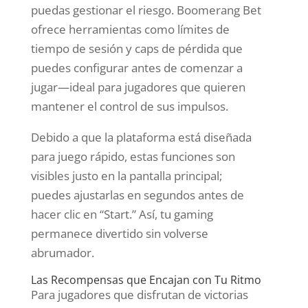
puedas gestionar el riesgo. Boomerang Bet
ofrece herramientas como límites de
tiempo de sesión y caps de pérdida que
puedes configurar antes de comenzar a
jugar—ideal para jugadores que quieren
mantener el control de sus impulsos.
Debido a que la plataforma está diseñada
para juego rápido, estas funciones son
visibles justo en la pantalla principal;
puedes ajustarlas en segundos antes de
hacer clic en “Start.” Así, tu gaming
permanece divertido sin volverse
abrumador.
Las Recompensas que Encajan con Tu Ritmo
Para jugadores que disfrutan de victorias