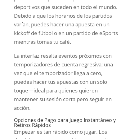
deportivos que suceden en todo el mundo.
Debido a que los horarios de los partidos
varían, puedes hacer una apuesta en un
kickoff de fútbol o en un partido de eSports
mientras tomas tu café.
La interfaz resalta eventos próximos con
temporizadores de cuenta regresiva; una
vez que el temporizador llega a cero,
puedes hacer tus apuestas con un solo
toque—ideal para quienes quieren
mantener su sesión corta pero seguir en
acción.
Opciones de Pago para Juego Instantáneo y
Retiros Rápidos
Empezar es tan rápido como jugar. Los