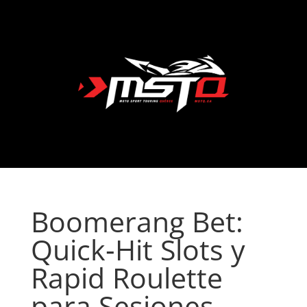
Boomerang Bet:
Quick‑Hit Slots y
Rapid Roulette
para Sesiones