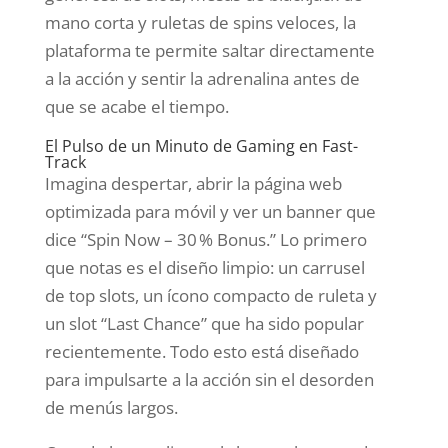
mano corta y ruletas de spins veloces, la
plataforma te permite saltar directamente
a la acción y sentir la adrenalina antes de
que se acabe el tiempo.
El Pulso de un Minuto de Gaming en Fast-
Track
Imagina despertar, abrir la página web
optimizada para móvil y ver un banner que
dice “Spin Now – 30 % Bonus.” Lo primero
que notas es el diseño limpio: un carrusel
de top slots, un ícono compacto de ruleta y
un slot “Last Chance” que ha sido popular
recientemente. Todo esto está diseñado
para impulsarte a la acción sin el desorden
de menús largos.