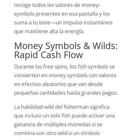
recoge todos los valores de money-
symbols presentes en esa pantalla y los
suma a tu bote—un impulso instantáneo
que mantiene alta la energía.
Money Symbols & Wilds:
Rapid Cash Flow
Durante las free spins, los fish symbols se
convierten en money symbols con valores
en efectivo aleatorios que van desde
pequeñas cantidades hasta grandes pagos.
La habilidad wild del fisherman significa
que incluso un solo fish puede activar una
ganancia de múltiples monedas si se
combina con otro wild o un símbolo