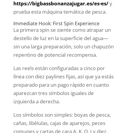
https://bigbassbonanzajugar.es/es-es/
y
prueba esta máquina temática de pesca.
Immediate Hook: First Spin Experience
La primera spin se siente como atrapar un
destello de luz en la superficie del agua—
sin una larga preparación, solo un chapuzón
repentino de potencial recompensa.
Las reels están configuradas a cinco por
línea con diez paylines fijas, así que ya estás
preparado para un pago rápido en cuanto
aparezcan tres símbolos iguales de
izquierda a derecha.
Los símbolos son simples: boyas de pesca,
cañas, libélulas, cajas de aparejos, peces
comunes y cartas de cara A, K, Q, J y diez.