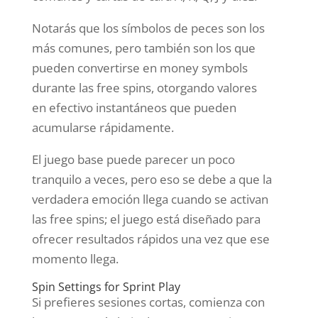
Notarás que los símbolos de peces son los
más comunes, pero también son los que
pueden convertirse en money symbols
durante las free spins, otorgando valores
en efectivo instantáneos que pueden
acumularse rápidamente.
El juego base puede parecer un poco
tranquilo a veces, pero eso se debe a que la
verdadera emoción llega cuando se activan
las free spins; el juego está diseñado para
ofrecer resultados rápidos una vez que ese
momento llega.
Spin Settings for Sprint Play
Si prefieres sesiones cortas, comienza con