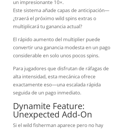
un impresionante 10×.
Este sistema añade capas de anticipación—
¿traerá el próximo wild spins extras o
multiplicará tu ganancia actual?
El rápido aumento del multiplier puede
convertir una ganancia modesta en un pago
considerable en solo unos pocos spins.
Para jugadores que disfrutan de ráfagas de
alta intensidad, esta mecánica ofrece
exactamente eso—una escalada rápida
seguida de un pago inmediato.
Dynamite Feature:
Unexpected Add‑On
Si el wild fisherman aparece pero no hay