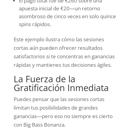
El pago total fue de €260 sobre una
apuesta inicial de €20—un retorno
asombroso de cinco veces en solo quince
spins rápidos.
Este ejemplo ilustra cómo las sesiones
cortas aún pueden ofrecer resultados
satisfactorios si te concentras en ganancias
rápidas y mantienes tus decisiones ágiles.
La Fuerza de la
Gratificación Inmediata
Puedes pensar que las sesiones cortas
limitan tus posibilidades de grandes
ganancias—pero eso no siempre es cierto
con Big Bass Bonanza.