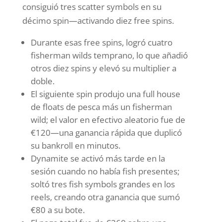
consiguió tres scatter symbols en su
décimo spin—activando diez free spins.
Durante esas free spins, logró cuatro
fisherman wilds temprano, lo que añadió
otros diez spins y elevó su multiplier a
doble.
El siguiente spin produjo una full house
de floats de pesca más un fisherman
wild; el valor en efectivo aleatorio fue de
€120—una ganancia rápida que duplicó
su bankroll en minutos.
Dynamite se activó más tarde en la
sesión cuando no había fish presentes;
soltó tres fish symbols grandes en los
reels, creando otra ganancia que sumó
€80 a su bote.