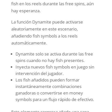
fish en los reels durante las free spins, aún
hay esperanza.
La función Dynamite puede activarse
aleatoriamente en este escenario,
añadiendo fish symbols a los reels
automáticamente.
Dynamite solo se activa durante las free
spins cuando no hay fish presentes.
Inyecta nuevos fish symbols en juego sin
intervención del jugador.
Los fish añadidos pueden formar
instantáneamente combinaciones
ganadoras o convertirse en money
symbols para un flujo rápido de efectivo.
Este elemento sorpresa añade una capa