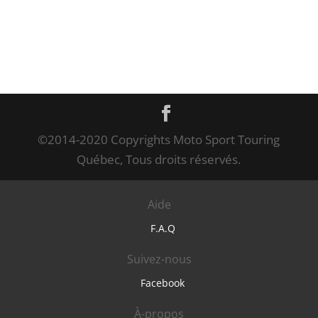
©2014-2020 Copyrights Moto Sport Touring
Québec, Tous droits réservés.
Aide
F.A.Q
Suivez-nous
Facebook
À-propos