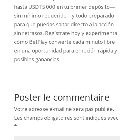
hasta USDT 5 000 en tu primer depósito—
sin mínimo requerido—y todo preparado
para que puedas saltar directo a la acción
sin retrasos. Regístrate hoy y experimenta
cómo BetPlay convierte cada minuto libre
en una oportunidad para emoción rápida y
posibles ganancias.
Poster le commentaire
Votre adresse e-mail ne sera pas publiée.
Les champs obligatoires sont indiqués avec
*