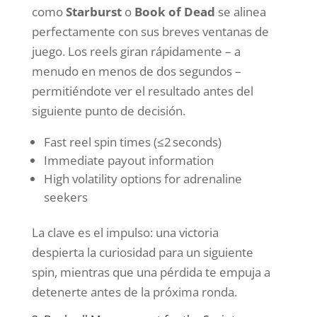
como
Starburst
o
Book of Dead
se alinea
perfectamente con sus breves ventanas de
juego. Los reels giran rápidamente – a
menudo en menos de dos segundos –
permitiéndote ver el resultado antes del
siguiente punto de decisión.
Fast reel spin times (≤2 seconds)
Immediate payout information
High volatility options for adrenaline
seekers
La clave es el impulso: una victoria
despierta la curiosidad para un siguiente
spin, mientras que una pérdida te empuja a
detenerte antes de la próxima ronda.