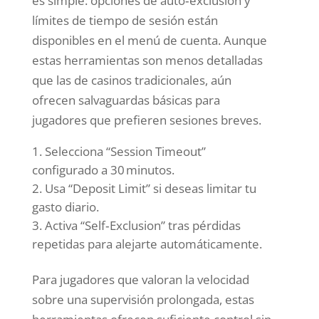
es simple: opciones de auto‑exclusión y
límites de tiempo de sesión están
disponibles en el menú de cuenta. Aunque
estas herramientas son menos detalladas
que las de casinos tradicionales, aún
ofrecen salvaguardas básicas para
jugadores que prefieren sesiones breves.
Selecciona “Session Timeout”
configurado a 30 minutos.
Usa “Deposit Limit” si deseas limitar tu
gasto diario.
Activa “Self‑Exclusion” tras pérdidas
repetidas para alejarte automáticamente.
Para jugadores que valoran la velocidad
sobre una supervisión prolongada, estas