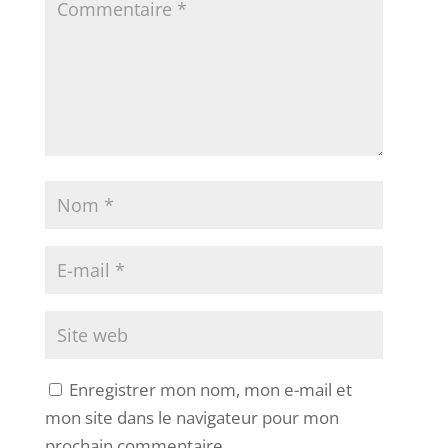
Enregistrer mon nom, mon e-mail et
mon site dans le navigateur pour mon
prochain commentaire.