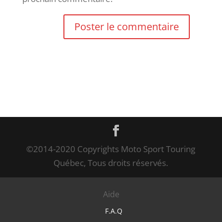
©2014-2020 Copyrights Moto Sport Touring
Québec, Tous droits réservés.
Aide
F.A.Q