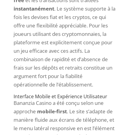
free
et les transactions sont traitées
instantanément
. Le système supporte à la
fois les devises fiat et les cryptos, ce qui
offre une flexibilité appréciable. Pour les
joueurs utilisant des cryptomonnaies, la
plateforme est explicitement conçue pour
un jeu efficace avec ces actifs. La
combinaison de rapidité et d’absence de
frais sur les dépôts et retraits constitue un
argument fort pour la fiabilité
opérationnelle de l’établissement.
Interface Mobile et Expérience Utilisateur
Bananzia Casino a été conçu selon une
approche
mobile-first
. Le site s’adapte de
manière fluide aux écrans de téléphone, et
le menu latéral responsive en est l’élément