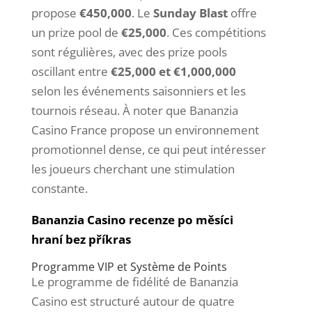
propose
€450,000
. Le
Sunday Blast
offre
un prize pool de
€25,000
. Ces compétitions
sont régulières, avec des prize pools
oscillant entre
€25,000 et €1,000,000
selon les événements saisonniers et les
tournois réseau. À noter que Bananzia
Casino France propose un environnement
promotionnel dense, ce qui peut intéresser
les joueurs cherchant une stimulation
constante.
Bananzia Casino recenze po měsíci
hraní bez příkras
Programme VIP et Système de Points
Le programme de fidélité de Bananzia
Casino est structuré autour de quatre