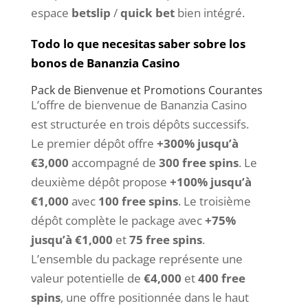
espace
betslip
/
quick bet
bien intégré.
Todo lo que necesitas saber sobre los
bonos de Bananzia Casino
Pack de Bienvenue et Promotions Courantes
L’offre de bienvenue de Bananzia Casino
est structurée en trois dépôts successifs.
Le premier dépôt offre
+300% jusqu’à
€3,000
accompagné de
300 free spins
. Le
deuxième dépôt propose
+100% jusqu’à
€1,000
avec
100 free spins
. Le troisième
dépôt complète le package avec
+75%
jusqu’à €1,000
et
75 free spins
.
L’ensemble du package représente une
valeur potentielle de
€4,000
et
400 free
spins
, une offre positionnée dans le haut