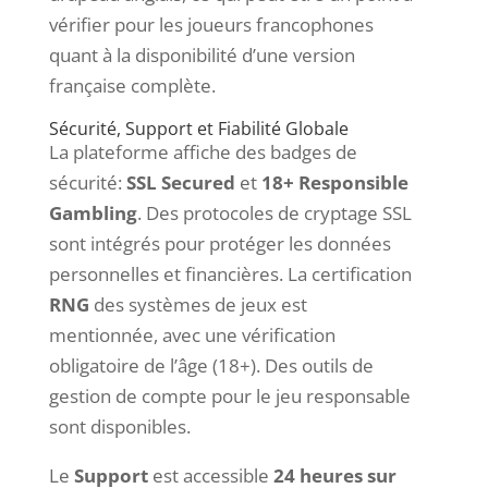
vérifier pour les joueurs francophones
quant à la disponibilité d’une version
française complète.
Sécurité, Support et Fiabilité Globale
La plateforme affiche des badges de
sécurité:
SSL Secured
et
18+ Responsible
Gambling
. Des protocoles de cryptage SSL
sont intégrés pour protéger les données
personnelles et financières. La certification
RNG
des systèmes de jeux est
mentionnée, avec une vérification
obligatoire de l’âge (18+). Des outils de
gestion de compte pour le jeu responsable
sont disponibles.
Le
Support
est accessible
24 heures sur