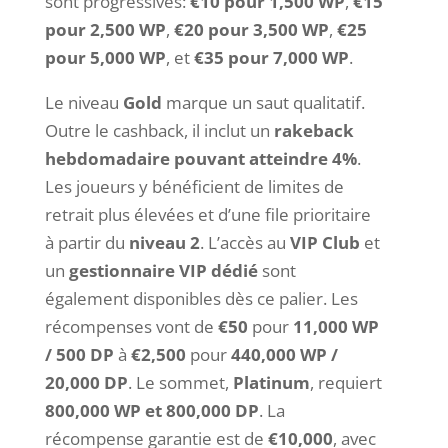
sont progressives:
€10 pour 1,500 WP
,
€15
pour 2,500 WP
,
€20 pour 3,500 WP
,
€25
pour 5,000 WP
, et
€35 pour 7,000 WP
.
Le niveau
Gold
marque un saut qualitatif.
Outre le cashback, il inclut un
rakeback
hebdomadaire pouvant atteindre 4%
.
Les joueurs y bénéficient de limites de
retrait plus élevées et d’une file prioritaire
à partir du
niveau 2
. L’accès au
VIP Club
et
un
gestionnaire VIP dédié
sont
également disponibles dès ce palier. Les
récompenses vont de
€50
pour
11,000 WP
/ 500 DP
à
€2,500
pour
440,000 WP /
20,000 DP
. Le sommet,
Platinum
, requiert
800,000 WP et 800,000 DP
. La
récompense garantie est de
€10,000
, avec