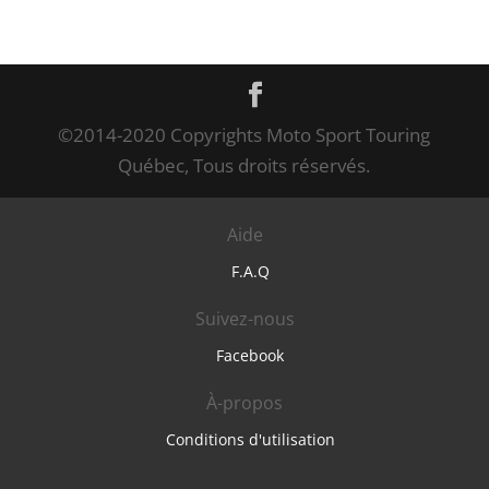
©2014-2020 Copyrights Moto Sport Touring
Québec, Tous droits réservés.
Aide
F.A.Q
Suivez-nous
Facebook
À-propos
Conditions d'utilisation