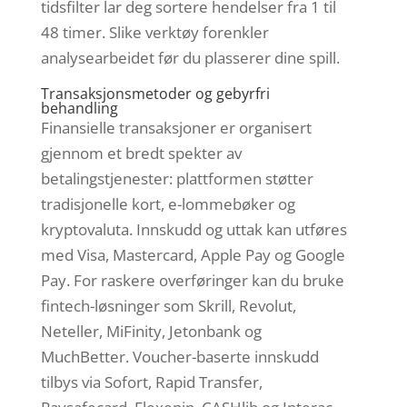
tidsfilter lar deg sortere hendelser fra 1 til
48 timer. Slike verktøy forenkler
analysearbeidet før du plasserer dine spill.
Transaksjonsmetoder og gebyrfri
behandling
Finansielle transaksjoner er organisert
gjennom et bredt spekter av
betalingstjenester: plattformen støtter
tradisjonelle kort, e-lommebøker og
kryptovaluta. Innskudd og uttak kan utføres
med Visa, Mastercard, Apple Pay og Google
Pay. For raskere overføringer kan du bruke
fintech-løsninger som Skrill, Revolut,
Neteller, MiFinity, Jetonbank og
MuchBetter. Voucher-baserte innskudd
tilbys via Sofort, Rapid Transfer,