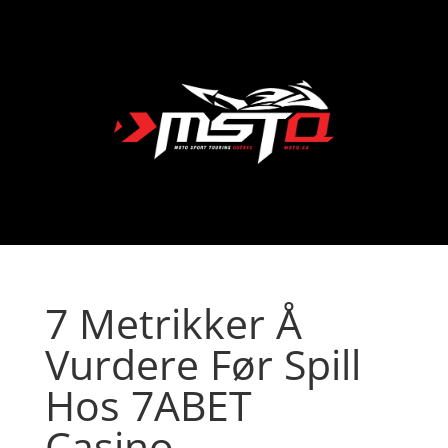
7 Metrikker Å
Vurdere Før Spill
Hos 7ABET
Casino