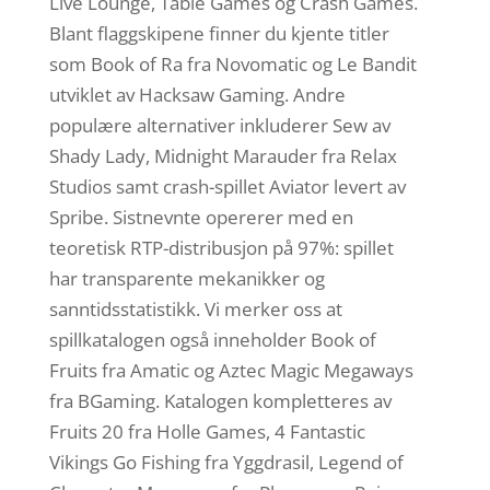
Live Lounge, Table Games og Crash Games.
Blant flaggskipene finner du kjente titler
som Book of Ra fra Novomatic og Le Bandit
utviklet av Hacksaw Gaming. Andre
populære alternativer inkluderer Sew av
Shady Lady, Midnight Marauder fra Relax
Studios samt crash-spillet Aviator levert av
Spribe. Sistnevnte opererer med en
teoretisk RTP-distribusjon på 97%: spillet
har transparente mekanikker og
sanntidsstatistikk. Vi merker oss at
spillkatalogen også inneholder Book of
Fruits fra Amatic og Aztec Magic Megaways
fra BGaming. Katalogen kompletteres av
Fruits 20 fra Holle Games, 4 Fantastic
Vikings Go Fishing fra Yggdrasil, Legend of