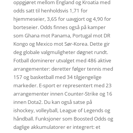
oppgjøret mellom England og Kroatia med
odds satt til henholdsvis 1,71 for
hjemmeseier, 3,65 for uavgjort og 4,90 for
borteseier. Odds finnes også på kamper
som Ghana mot Panama, Portugal mot DR
Kongo og Mexico mot Sør-Korea. Dette gir
deg globale valgmuligheter døgnet rundt.
Fotball dominerer utvalget med 486 aktive
arrangementer: deretter følger tennis med
157 og basketball med 34 tilgjengelige
markeder. E-sport er representert med 23
arrangementer innen Counter-Strike og 16
innen Dota2. Du kan også satse på
ishockey, volleyball, League of Legends og
håndball. Funksjoner som Boosted Odds og
daglige akkumulatorer er integrert: et