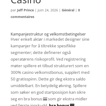
par
Jeff Prince
|
Juin 24, 2026
|
Général
|
0
commentaires
Kampanjestruktur og velkomstbetingelser
Hver enkelt aktør i markedet designer sine
kampanjer for å tiltrekke spesifikke
segmenter; dette definerer også
operatørens risikoprofil. Ved registrering
møter spillere et tilbud strukturert som en
300% casino velkomstbonus, supplert med
50 gratisspinn. Dette gir deg ekstra saldo
umiddelbart. En betydelig økning. Spillere
som søker en god startposisjon kan sikre
seg en bra bonus 🎰 som gir ekstra midler
ved første innskudd.
bra bonus 🎰