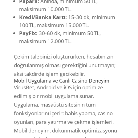
Papara:
Anında, minimum 50 TL,
maksimum 10.000 TL.
Kredi/Banka Kartı:
15‑30 dk, minimum
100 TL, maksimum 15.000 TL.
PayFix:
30‑60 dk, minimum 50 TL,
maksimum 12.000 TL.
Çekim talebinizi oluştururken, hesabınızın
doğrulanmış olması gerektiğini unutmayın;
aksi takdirde işlem gecikebilir.
Mobil Uygulama ve Canlı Casino Deneyimi
VirusBet, Android ve iOS için optimize
edilmiş bir mobil uygulama sunar.
Uygulama, masaüstü sitesinin tüm
fonksiyonlarını içerir: bahis yapma, casino
oyunları, para yatırma ve çekme işlemleri.
Mobil deneyim, dokunmatik optimizasyonu