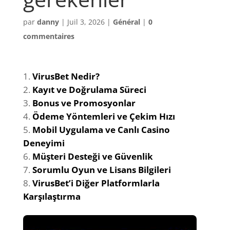
par
danny
|
Juil 3, 2026
|
Général
|
0
commentaires
VirusBet Nedir?
Kayıt ve Doğrulama Süreci
Bonus ve Promosyonlar
Ödeme Yöntemleri ve Çekim Hızı
Mobil Uygulama ve Canlı Casino
Deneyimi
Müşteri Desteği ve Güvenlik
Sorumlu Oyun ve Lisans Bilgileri
VirusBet’i Diğer Platformlarla
Karşılaştırma