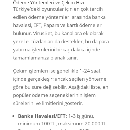
Ödeme Yöntemleri ve Çekim Hızı
Türkiye’deki oyuncular için en çok tercih
edilen ödeme yöntemleri arasında banka
havalesi, EFT, Papara ve kartlı ödemeler
bulunur. VirusBet, bu kanallara ek olarak
yerel e‑cüzdanları da destekler, bu da para
yatırma işlemlerini birkaç dakika içinde
tamamlamanıza olanak tanır.
Çekim işlemleri ise genellikle 1‑24 saat
içinde gerçekleşir; ancak seçilen yönteme
göre bu süre değişebilir. Aşağıdaki liste, en
popüler ödeme seçeneklerinin işlem
sürelerini ve limitlerini gösterir.
Banka Havalesi/EFT:
1‑3 iş günü,
minimum 100 TL, maksimum 20.000 TL.