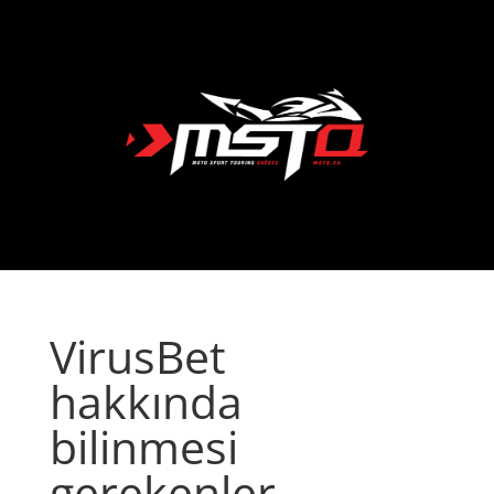
VirusBet
hakkında
bilinmesi
gerekenler