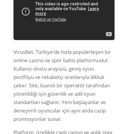
VirusBet, Türkiye’de hızla popülerleşen bir
online casino ve spor bahis platformudur.
Kullanıcı dostu arayüzü, geniş oyun
portföyü ve rekabetçi oranlarıyla dikkat
çeker. Site, lisanslı bir operatör tarafından
yönetildiği için güvenlik ve adil oyun
standartları sağlanır. Yeni başlayanlar ve
deneyimli oyuncular için aynı anda cazip
promosyonlar sunar.
Platform, özellikle canlı casino ve anlık spor