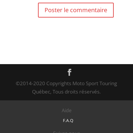
©2014-2020 Copyrights Moto Sport Touring
Québec, Tous droits réservés.
Aide
F.A.Q