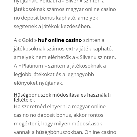
nyújtanak. Például a « Silver » szinten a
játékosoknak számos magyar online casino
no deposit bonus kapható, amelyek
segítenek a játékok kezdésében.
A « Gold »
huf online casino
szinten a
játékosoknak számos extra játék kapható,
amelyek nem elérhetők a « Silver » szinten.
A « Platinum » szinten a játékosoknak a
legjobb játékokat és a legnagyobb
előnyöket nyújtanak.
Hűségbónuszok módosítása és használati
feltételek
Ha szeretnéd elnyerni a magyar online
casino no deposit bonus, akkor fontos
megérteni, hogy milyen módosítások
vannak a hűségbónuszokban. Online casino