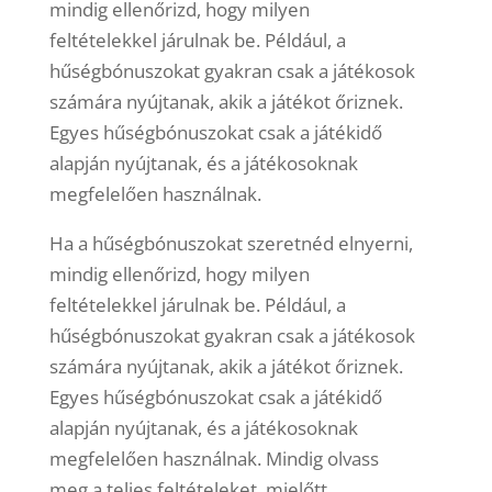
mindig ellenőrizd, hogy milyen
feltételekkel járulnak be. Például, a
hűségbónuszokat gyakran csak a játékosok
számára nyújtanak, akik a játékot őriznek.
Egyes hűségbónuszokat csak a játékidő
alapján nyújtanak, és a játékosoknak
megfelelően használnak.
Ha a hűségbónuszokat szeretnéd elnyerni,
mindig ellenőrizd, hogy milyen
feltételekkel járulnak be. Például, a
hűségbónuszokat gyakran csak a játékosok
számára nyújtanak, akik a játékot őriznek.
Egyes hűségbónuszokat csak a játékidő
alapján nyújtanak, és a játékosoknak
megfelelően használnak. Mindig olvass
meg a teljes feltételeket, mielőtt