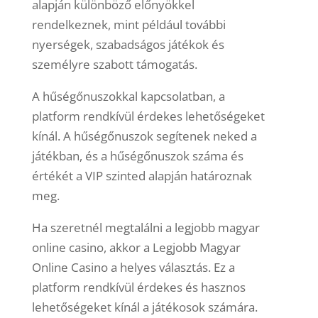
alapján különböző előnyökkel
rendelkeznek, mint például további
nyerségek, szabadságos játékok és
személyre szabott támogatás.
A hűségőnuszokkal kapcsolatban, a
platform rendkívül érdekes lehetőségeket
kínál. A hűségőnuszok segítenek neked a
játékban, és a hűségőnuszok száma és
értékét a VIP szinted alapján határoznak
meg.
Ha szeretnél megtalálni a legjobb magyar
online casino, akkor a Legjobb Magyar
Online Casino a helyes választás. Ez a
platform rendkívül érdekes és hasznos
lehetőségeket kínál a játékosok számára.