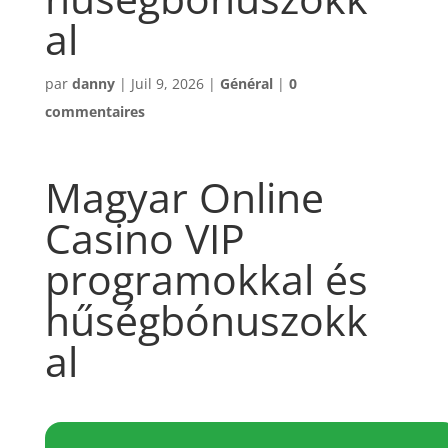
al
par
danny
|
Juil 9, 2026
|
Général
|
0
commentaires
Magyar Online
Casino VIP
programokkal és
hűségbónuszokk
al