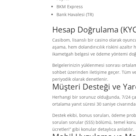
BKM Express
Bank Havalesi (TR)
Hesap Doğrulama (KYC
Casibom, lisanslı bir casino olarak oyunc
aşama, hem dolandırıcılık riskini azaltır 
ikametgah belgesi ve ödeme yöntemi doğ
Belgelerinizin yüklenmesi sonrası ortalama
sohbet üzerinden iletişime geçer. Tüm ve
periyodik olarak denetlenir.
Müşteri Desteği ve Yar
Herhangi bir sorunuz olduğunda, 7/24 çalış
ortalama yanıt süresi 30 saniye civarında
Destek ekibi, bonus soruları, ödeme probl
sorulan sorular (SSS) bölümü, temel konu
ücretleri” gibi konular detaylıca anlatılır.