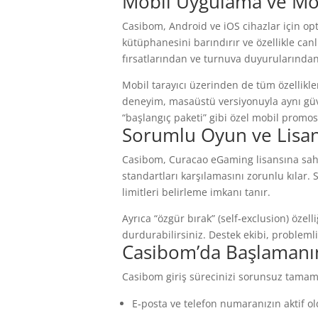
Mobil Uygulama ve Mob
Casibom, Android ve iOS cihazlar için opt
kütüphanesini barındırır ve özellikle can
fırsatlarından ve turnuva duyurularından
Mobil tarayıcı üzerinden de tüm özellik
deneyim, masaüstü versiyonuyla aynı güven
“başlangıç paketi” gibi özel mobil promo
Sorumlu Oyun ve Lisans
Casibom, Curacao eGaming lisansına sahip
standartları karşılamasını zorunlu kılar.
limitleri belirleme imkanı tanır.
Ayrıca “özgür bırak” (self‑exclusion) özell
durdurabilirsiniz. Destek ekibi, probleml
Casibom’da Başlamanın
Casibom giriş sürecinizi sorunsuz tamam
E‑posta ve telefon numaranızın aktif 