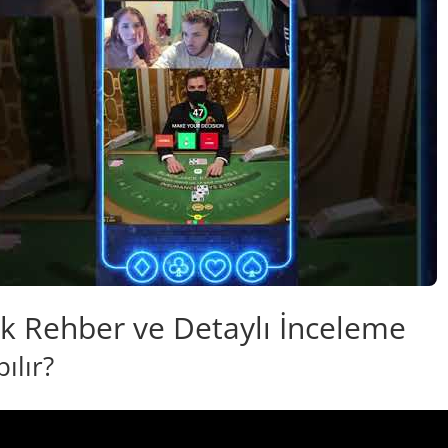
ik Rehber ve Detaylı İnceleme
ılır?