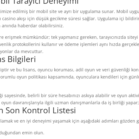
il Tarayıcı Deneyimi
imize edilmiş bir mobil site ve ayrı bir uygulama sunar. Mobil uygu
lı casino akışı için düşük gecikme süresi sağlar. Uygulama içi bildi
 anında haberdar olabilirsiniz.
lere erişmek mümkündür; tek yapmanız gereken, tarayıcınızda sitey
lik protokollerini kullanır ve ödeme işlemleri aynı hızda gerçekleş
syonlar da mevcuttur.
 Bilgileri
tir ve bu lisans, oyuncu koruması, adil oyun ve veri güvenliği kon
 Sorumlu oyun politikası kapsamında, oyunculara kendileri için günl
iği sayesinde, belirli bir süre hesabınızı askıya alabilir ve oyun akt
i oyun davranışlarıyla ilgili uzman danışmanlarla da iş birliği yap
 Son Kontrol Listesi
lamak ve en iyi deneyimi yaşamak için aşağıdaki adımları gözden g
olduğundan emin olun.