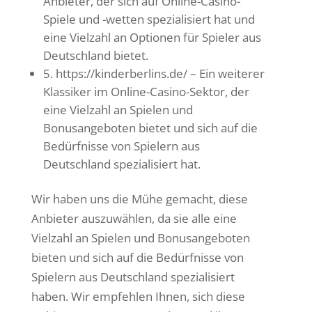
Anbieter, der sich auf Online-Casino-
Spiele und -wetten spezialisiert hat und
eine Vielzahl an Optionen für Spieler aus
Deutschland bietet.
5. https://kinderberlins.de/ – Ein weiterer
Klassiker im Online-Casino-Sektor, der
eine Vielzahl an Spielen und
Bonusangeboten bietet und sich auf die
Bedürfnisse von Spielern aus
Deutschland spezialisiert hat.
Wir haben uns die Mühe gemacht, diese
Anbieter auszuwählen, da sie alle eine
Vielzahl an Spielen und Bonusangeboten
bieten und sich auf die Bedürfnisse von
Spielern aus Deutschland spezialisiert
haben. Wir empfehlen Ihnen, sich diese