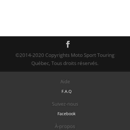
©2014-2020 Copyrights Moto Sport Touring
Québec, Tous droits réservés.
Aide
F.A.Q
Suivez-nous
Facebook
À-propos