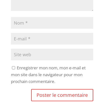
Enregistrer mon nom, mon e-mail et
mon site dans le navigateur pour mon
prochain commentaire.