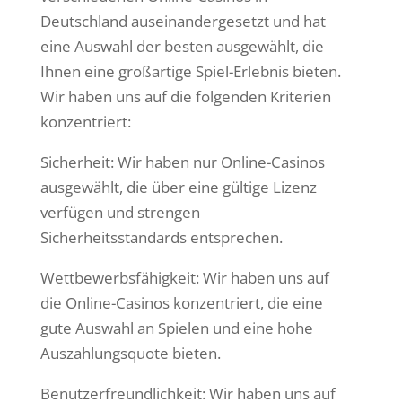
Deutschland auseinandergesetzt und hat
eine Auswahl der besten ausgewählt, die
Ihnen eine großartige Spiel-Erlebnis bieten.
Wir haben uns auf die folgenden Kriterien
konzentriert:
Sicherheit: Wir haben nur Online-Casinos
ausgewählt, die über eine gültige Lizenz
verfügen und strengen
Sicherheitsstandards entsprechen.
Wettbewerbsfähigkeit: Wir haben uns auf
die Online-Casinos konzentriert, die eine
gute Auswahl an Spielen und eine hohe
Auszahlungsquote bieten.
Benutzerfreundlichkeit: Wir haben uns auf