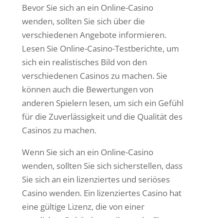
Bevor Sie sich an ein Online-Casino
wenden, sollten Sie sich über die
verschiedenen Angebote informieren.
Lesen Sie Online-Casino-Testberichte, um
sich ein realistisches Bild von den
verschiedenen Casinos zu machen. Sie
können auch die Bewertungen von
anderen Spielern lesen, um sich ein Gefühl
für die Zuverlässigkeit und die Qualität des
Casinos zu machen.
Wenn Sie sich an ein Online-Casino
wenden, sollten Sie sich sicherstellen, dass
Sie sich an ein lizenziertes und seriöses
Casino wenden. Ein lizenziertes Casino hat
eine gültige Lizenz, die von einer