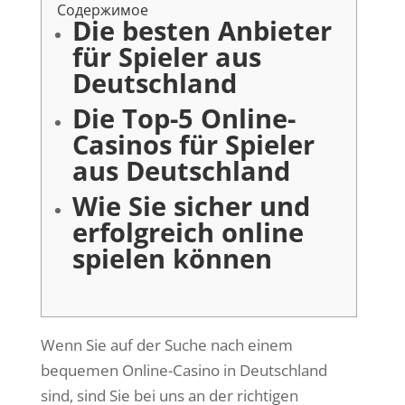
Содержимое
Die besten Anbieter
für Spieler aus
Deutschland
Die Top-5 Online-
Casinos für Spieler
aus Deutschland
Wie Sie sicher und
erfolgreich online
spielen können
Wenn Sie auf der Suche nach einem
bequemen Online-Casino in Deutschland
sind, sind Sie bei uns an der richtigen