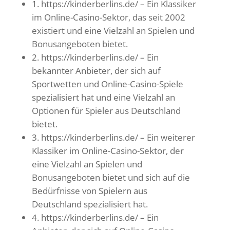
1. https://kinderberlins.de/ – Ein Klassiker
im Online-Casino-Sektor, das seit 2002
existiert und eine Vielzahl an Spielen und
Bonusangeboten bietet.
2. https://kinderberlins.de/ – Ein
bekannter Anbieter, der sich auf
Sportwetten und Online-Casino-Spiele
spezialisiert hat und eine Vielzahl an
Optionen für Spieler aus Deutschland
bietet.
3. https://kinderberlins.de/ – Ein weiterer
Klassiker im Online-Casino-Sektor, der
eine Vielzahl an Spielen und
Bonusangeboten bietet und sich auf die
Bedürfnisse von Spielern aus
Deutschland spezialisiert hat.
4. https://kinderberlins.de/ – Ein