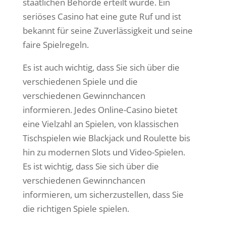
staatlichen Behörde erteilt wurde. Ein
seriöses Casino hat eine gute Ruf und ist
bekannt für seine Zuverlässigkeit und seine
faire Spielregeln.
Es ist auch wichtig, dass Sie sich über die
verschiedenen Spiele und die
verschiedenen Gewinnchancen
informieren. Jedes Online-Casino bietet
eine Vielzahl an Spielen, von klassischen
Tischspielen wie Blackjack und Roulette bis
hin zu modernen Slots und Video-Spielen.
Es ist wichtig, dass Sie sich über die
verschiedenen Gewinnchancen
informieren, um sicherzustellen, dass Sie
die richtigen Spiele spielen.