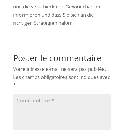
und die verschiedenen Gewinnchancen
informieren und dass Sie sich an die
richtigen Strategien halten.
Poster le commentaire
Votre adresse e-mail ne sera pas publiée.
Les champs obligatoires sont indiqués avec
*