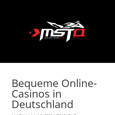
Bequeme Online-
Casinos in
Deutschland