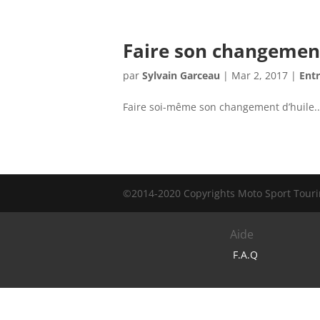
Faire son changement
par
Sylvain Garceau
|
Mar 2, 2017
|
Entr
Faire soi-même son changement d’huile..
©2014-2020 Copyrights Moto Sport Tourin
Aide
F.A.Q