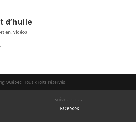
 d’huile
etien
,
Vidéos
..
g Québec, Tous droits réservés.
Suivez-nous
Facebook